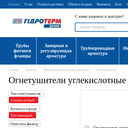
Перейти к основному контенту
Каталог
О нас
Оплата и доставка
Обмен и возврат
Контакты
Блог
С нами надежно и выгодно!
Трубы
Запорная и
Трубопроводная
Н
фитинги
регулирующая
арматура
фланцы
арматура
Главная
Каталог
Противопожарное оборудование
Огнетушители
Огнетушители углекислотны
Тип огнетушителя:
углекислотный
Купить в городе:
Хмельницкий
Очистить фильтр