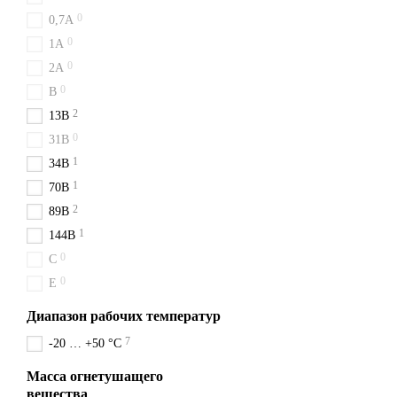
0
Наличие паспорта и г
0,7А
0
1A
Быстрая доставка
: М
0
2A
Удобная цена
: Цены у
0
B
С нами вы получаете быс
2
13B
прямо сейчас и будьте ув
0
31B
Доставка из Киева перев
1
34B
Углекислотный о
1
70B
ВВК работает за счёт выбро
2
89B
поверхность. Огнетушитель
1
144B
Купить углекисл
0
C
0
E
Доставка огнетушителей ВВ
соседние города: Кам'янець
Диапазон рабочих температур
Купить ВВК выго
7
-20 … +50 °C
Купить ВВК в Хмельницком 
Масса огнетушащего
огнетушителей. Надёжный 
вещества