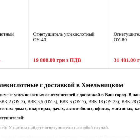
лотный
Огнетушитель углекислотный
Огнетушител
ОУ-40
ОУ-80
В
19 800.00 грн з ПДВ
31 481.00 
екислотные с доставкой в ​​
Хмельницком
ртимент
углекислотных огнетушителей с доставкой в Ваш город. В н
ВВК-2 (ОУ-3), ВВК-3,5 (ОУ-5), ВВК-5 (ОУ-7), ВВК-18 (ОУ-25), ВВК-28 (
естах: домах, квартирах, дачах, автомобилях, офисах, магазинах, каф
етушителей:
лей
: У нас вы найдете огнетушители на любой случай.
е товары сертифицированы и отвечают стандартам безопасности.