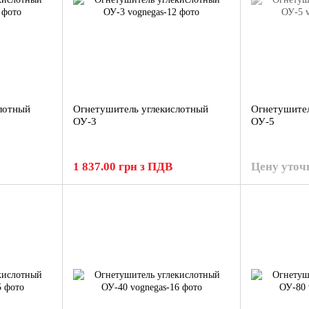
лотный
Огнетушитель углекислотный
Огнетушител
ОУ-3
ОУ-5
1 837.00 грн з ПДВ
Цену уточ