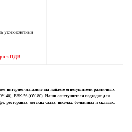
ь углекислотный
грн з ПДВ
ашем интернет-магазине вы найдете огнетушители различных
ОУ-40), ВВК-56 (ОУ-80).
Наши огнетушители подходят для
е, ресторанах, детских садах, школах, больницах и складах.