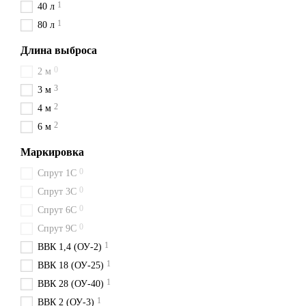
1
40 л
1
80 л
Длина выброса
0
2 м
3
3 м
2
4 м
2
6 м
Маркировка
0
Спрут 1С
0
Спрут 3С
0
Спрут 6С
0
Спрут 9С
1
ВВК 1,4 (ОУ-2)
1
ВВК 18 (ОУ-25)
1
ВВК 28 (ОУ-40)
1
ВВК 2 (ОУ-3)