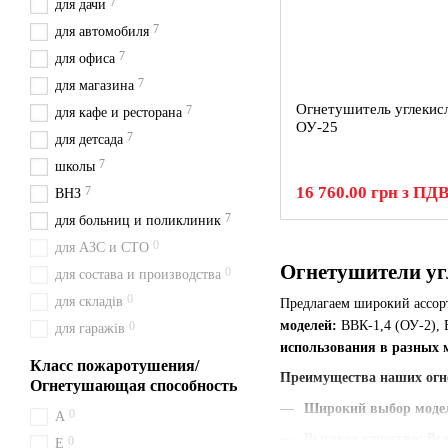
7
для дачи
7
для автомобиля
7
для офиса
7
для магазина
Огнетушитель углекис
7
для кафе и ресторана
ОУ-25
7
для детсада
7
школы
16 760.00 грн з ПД
7
ВНЗ
7
для больниц и поликлиник
0
для АЗС и СТО
Огнетушители угл
0
для состава и производства
0
для складів
Предлагаем широкий ассо
моделей:
ВВК-1,4 (ОУ-2), 
0
для гаражів
использования в разных м
Класс пожаротушения/
Преимущества наших огн
Огнетушающая способность
Широкий выбор моде
0
A
Высокое качество
: Вс
0
Е