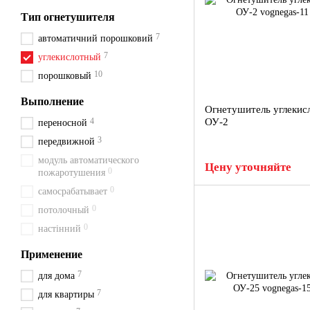
Тип огнетушителя
7
автоматичний порошковий
7
углекислотный
10
порошковый
Выполнение
Огнетушитель углекис
4
ОУ-2
переносной
3
передвижной
модуль автоматического
Цену уточняйте
0
пожаротушения
0
самосрабатывает
0
потолочный
0
настінний
Применение
7
для дома
7
для квартиры