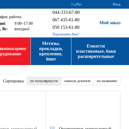
Укр
Рус
Вход
044-333-67-80
афик работы:
067 435-61-80
Мой заказ
дні:
9:00–17:00
050 153-61-80
, Вс:
вихідної
Перезвонить Вам?
Метизы,
Емкости
ивопожарное
прокладки,
пластиковые, баки
орудование
крепления,
расширительные
інше
по популярности
сначала дешевле
по названию
Сортировка: