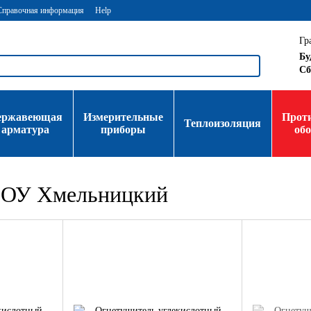
Справочная информация
Help
Гр
Бу
Сб
ержавеющая
Измерительные
Прот
Теплоизоляция
арматура
приборы
об
е ОУ Хмельницкий