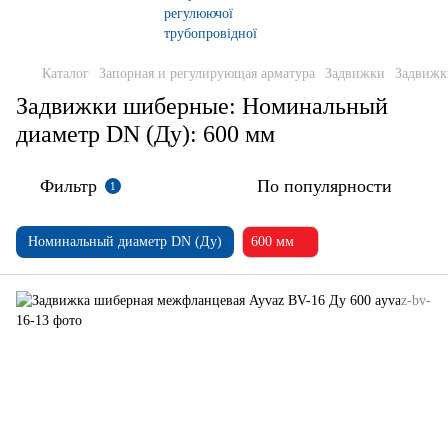
Каталог
Запорная и регулирующая арматура
Задвижки
Задвижк
Задвижки шиберные: Номинальный
диаметр DN (Ду): 600 мм
Фильтр
По популярности
1
Номинальный диаметр DN (Ду)
600 мм