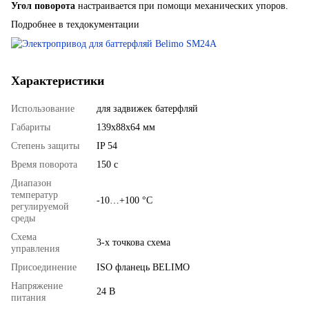
Угол поворота
настраивается при помощи механических упоров.
Подробнее в техдокументации
Характеристики
Использование
для задвижек батерфляй
Габариты
139х88х64 мм
Степень защиты
IP 54
Время поворота
150 с
Диапазон
температур
-10…+100 °С
регулируемой
среды
Схема
3-х точкова схема
управления
Присоединение
ISO фланець BELIMO
Напряжение
24 В
питания