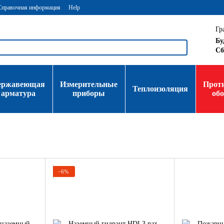
Справочная информация
Help
Гр
Бу
Сб
ержавеющая
Измерительные
Прот
Теплоизоляция
арматура
приборы
об
−6%