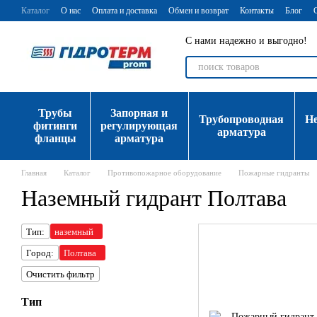
Перейти к основному контенту
Каталог
О нас
Оплата и доставка
Обмен и возврат
Контакты
Блог
С нами надежно и выгодно!
Трубы
Запорная и
Трубопроводная
Н
фитинги
регулирующая
арматура
фланцы
арматура
Главная
Каталог
Противопожарное оборудование
Пожарные гидранты
Наземный гидрант Полтава
Тип:
наземный
Город:
Полтава
Очистить фильтр
Тип