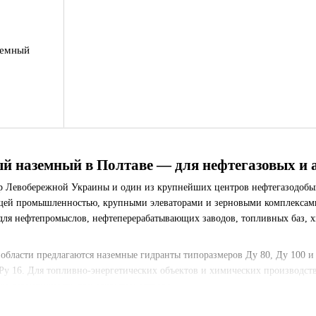
земный
й наземный в Полтаве — для нефтегазовых и 
р Левобережной Украины и один из крупнейших центров нефтегазодобы
щей промышленностью, крупными элеваторами и зерновыми комплексами
ля нефтепромыслов, нефтеперерабатывающих заводов, топливных баз, 
области предлагаются наземные гидранты типоразмеров Ду 80, Ду 100 и
 Ру 16. Для топливно-энергетических объектов и химических производс
ю герметичность при закрытом затворе.
аве заказывают предприятия нефтегазового комплекса, химические и не