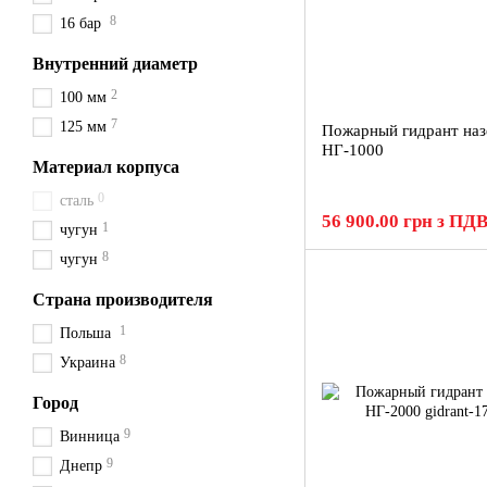
8
16 бар
Внутренний диаметр
2
100 мм
7
125 мм
Пожарный гидрант на
НГ-1000
Материал корпуса
0
сталь
56 900.00 грн з ПД
1
чугун
8
чугун
Страна производителя
1
Польша
8
Украина
Город
9
Винница
9
Днепр