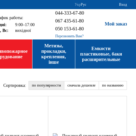
Укр
Рус
Вход
044-333-67-80
афик работы:
067 435-61-80
Мой заказ
дні:
9:00–17:00
050 153-61-80
, Вс:
вихідної
Перезвонить Вам?
Метизы,
Емкости
ивопожарное
прокладки,
пластиковые, баки
орудование
крепления,
расширительные
інше
по популярности
сначала дешевле
по названию
Сортировка: