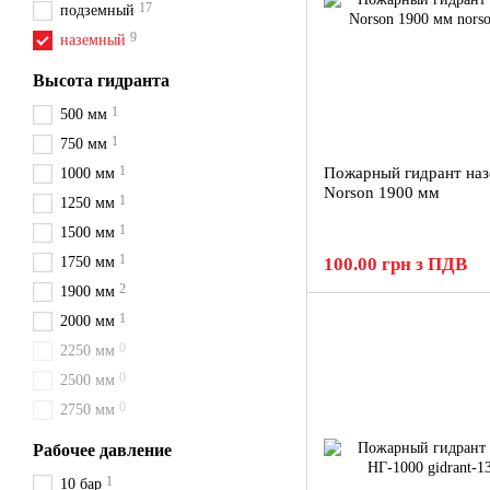
17
подземный
9
наземный
Высота гидранта
1
500 мм
1
750 мм
1
Пожарный гидрант на
1000 мм
Norson 1900 мм
1
1250 мм
1
1500 мм
1
1750 мм
100.00 грн з ПДВ
2
1900 мм
1
2000 мм
0
2250 мм
0
2500 мм
0
2750 мм
Рабочее давление
1
10 бар