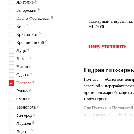
9
Житомир
9
Запорожье
9
Ивано-Франковск
Пожарный гидрант на
9
Киев
НГ-2000
9
Кривой Рог
9
Кропивницкий
Цену уточняйте
9
Луцк
9
Львов
9
Николаев
Гидрант пожарны
9
Одесса
Полтава — областной цент
9
Полтава
аграрной и перерабатываю
9
Ровно
противопожарной защиты д
9
Сумы
Полтавщины.
9
Тернополь
Для Полтавы и Полтавской 
9
и рассчитанные на Ру 10 и
Ужгород
обеспечивающие абсолютну
9
Харьков
Наземные гидранты в Полт
9
Херсон