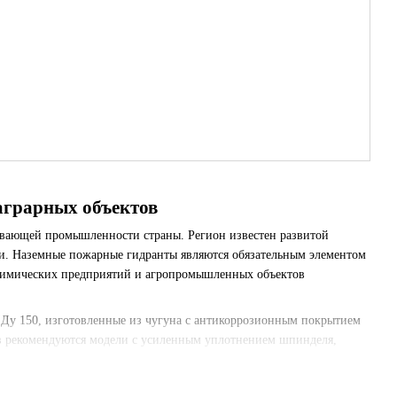
аграрных объектов
вающей промышленности страны. Регион известен развитой
. Наземные пожарные гидранты являются обязательным элементом
химических предприятий и агропромышленных объектов
 Ду 150, изготовленные из чугуна с антикоррозионным покрытием
тв рекомендуются модели с усиленным уплотнением шпинделя,
фтехимические производства, агропромышленные холдинги и