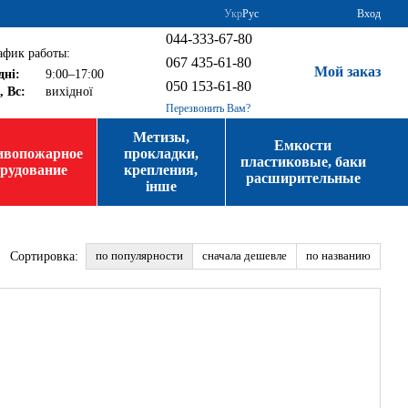
Укр
Рус
Вход
044-333-67-80
афик работы:
067 435-61-80
Мой заказ
дні:
9:00–17:00
050 153-61-80
, Вс:
вихідної
Перезвонить Вам?
Метизы,
Емкости
ивопожарное
прокладки,
пластиковые, баки
орудование
крепления,
расширительные
інше
по популярности
сначала дешевле
по названию
Сортировка: