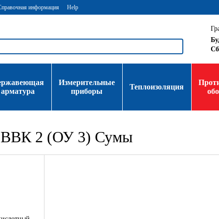
Справочная информация
Help
Гр
Бу
Сб
ержавеющая
Измерительные
Прот
Теплоизоляция
арматура
приборы
об
 ВВК 2 (ОУ 3) Сумы