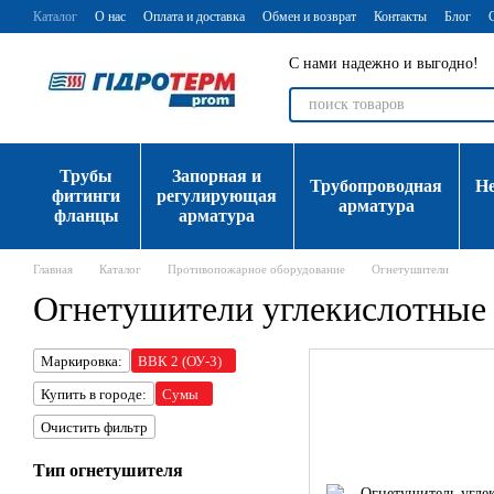
Перейти к основному контенту
Каталог
О нас
Оплата и доставка
Обмен и возврат
Контакты
Блог
С нами надежно и выгодно!
Трубы
Запорная и
Трубопроводная
Н
фитинги
регулирующая
арматура
фланцы
арматура
Главная
Каталог
Противопожарное оборудование
Огнетушители
Огнетушители углекислотные
Маркировка:
ВВК 2 (ОУ-3)
Купить в городе:
Сумы
Очистить фильтр
Тип огнетушителя