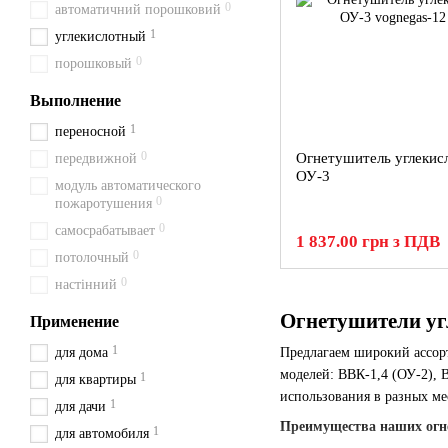
0
автоматичний порошковий
1
углекислотный
0
порошковый
Выполнение
1
переносной
0
Огнетушитель углекис
передвижной
ОУ-3
модуль автоматического
0
пожаротушения
0
самосрабатывает
1 837.00 грн з ПДВ
0
потолочный
0
настінний
Огнетушители угл
Применение
1
для дома
Предлагаем широкий ассо
моделей: ВВК-1,4 (ОУ-2), 
1
для квартиры
использования в разных мес
1
для дачи
Преимущества наших огн
1
для автомобиля