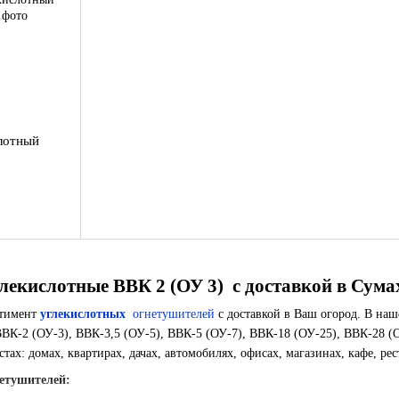
лотный
екислотные ВВК 2 (ОУ 3) с доставкой в ​​Сума
ртимент
углекислотных
огнетушителей
с доставкой в ​​Ваш огород. В н
ВВК-2 (ОУ-3), ВВК-3,5 (ОУ-5), ВВК-5 (ОУ-7), ВВК-18 (ОУ-25), ВВК-28 (
тах: домах, квартирах, дачах, автомобилях, офисах, магазинах, кафе, рес
етушителей: