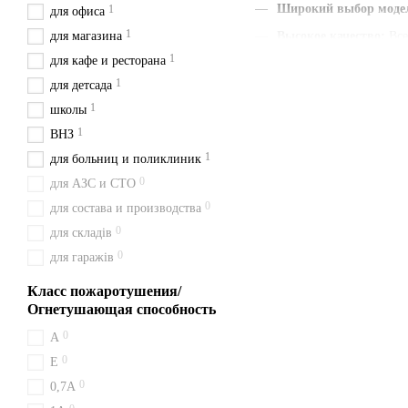
Широкий выбор моде
1
для офиса
1
для магазина
Высокое качество
:
Все
1
для кафе и ресторана
Наличие паспорта и г
1
для детсада
Быстрая доставка
:
Мы
1
школы
Удобная цена
:
Цены ук
1
ВНЗ
С нами вы получаете быст
1
для больниц и поликлиник
и будьте уверены в своем в
0
для АЗС и СТО
Доставка из Киева перевоз
0
для состава и производства
Огнетушитель ВВ
0
для складів
0
для гаражів
ВВК 2 (ОУ-3) работает за с
поверхность. Безопасен дл
Класс пожаротушения/
Купить ВВК 2 (ОУ
Огнетушающая способность
0
A
Доставка огнетушителя ВВК 
0
соседние города: Конотоп,
Е
0
0,7А
Купить ВВК 2 (О