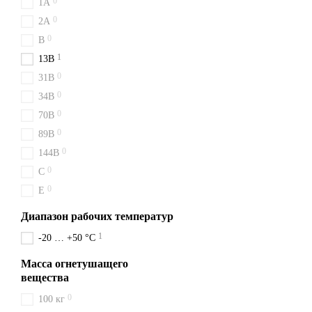
0
1A
Купить ВВК 2 (ОУ-3) в Сум
0
2A
для вашей безопасности.
0
B
1
13B
0
31B
0
34B
0
70B
0
89B
0
144B
0
C
0
E
Диапазон рабочих температур
1
-20 … +50 °C
Масса огнетушащего
вещества
0
100 кг