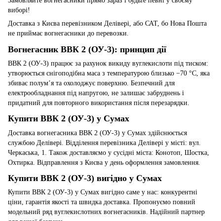
Замовляйте вогнегасники прямо зараз і будьте певні у своєму
виборі!
Доставка з Києва перевізником Делівері, або САТ, бо Нова Пошта
не приймає вогнегасники до перевозки.
Вогнегасник ВВК 2 (ОУ-3): принцип дії
ВВК 2 (ОУ-3) працює за рахунок викиду вуглекислоти під тиском:
утворюється снігоподібна маса з температурою близько −70 °C, яка
збиває полум’я та охолоджує поверхню. Безпечний для
електрообладнання під напругою, не залишає забруднень і
придатний для повторного використання після перезарядки.
Купити ВВК 2 (ОУ-3) у Сумах
Доставка вогнегасника ВВК 2 (ОУ-3) у Сумах здійснюється
службою Делівері. Відділення перевізника Делівері у місті: вул.
Черкаська, 1. Також доставляємо у сусідні міста: Конотоп, Шостка,
Охтирка. Відправлення з Києва у день оформлення замовлення.
Купити ВВК 2 (ОУ-3) вигідно у Сумах
Купити ВВК 2 (ОУ-3) у Сумах вигідно саме у нас: конкурентні
ціни, гарантія якості та швидка доставка. Пропонуємо повний
модельний ряд вуглекислотних вогнегасників. Надійний партнер