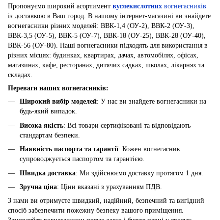
Пропонуємо широкий асортимент
вуглекислотних
вогнегасників
із доставкою в Ваш город. В нашому інтернет-магазині ви знайдете
вогнегасники різних моделей: ВВК-1,4 (ОУ-2), ВВК-2 (ОУ-3),
ВВК-3,5 (ОУ-5), ВВК-5 (ОУ-7), ВВК-18 (ОУ-25), ВВК-28 (ОУ-40),
ВВК-56 (ОУ-80). Наші вогнегасники підходять для використання в
різних місцях: будинках, квартирах, дачах, автомобілях, офісах,
магазинах, кафе, ресторанах, дитячих садках, школах, лікарнях та
складах.
Переваги наших вогнегасників:
Широкий вибір моделей
: У нас ви знайдете вогнегасники на
будь-який випадок.
Висока якість
: Всі товари сертифіковані та відповідають
стандартам безпеки.
Наявність паспорта та гарантії
: Кожен вогнегасник
супроводжується паспортом та гарантією.
Швидка доставка
: Ми здійснюємо доставку протягом 1 дня.
Зручна ціна
: Ціни вказані з урахуванням ПДВ.
З нами ви отримуєте швидкий, надійний, безпечний та вигідний
спосіб забезпечити пожежну безпеку вашого приміщення.