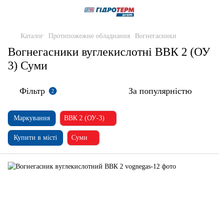
Каталог
Протипожежне обладнання
Вогнегасники
Вогнегасники вуглекислотні ВВК 2 (ОУ
3) Суми
Фільтр
За популярністю
2
Маркування
ВВК 2 (ОУ-3)
Купити в місті
Суми