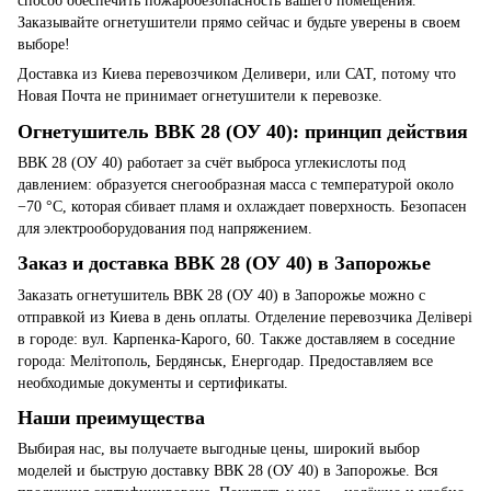
способ обеспечить пожаробезопасность вашего помещения.
Заказывайте огнетушители прямо сейчас и будьте уверены в своем
выборе!
Доставка из Киева перевозчиком Деливери, или САТ, потому что
Новая Почта не принимает огнетушители к перевозке.
Огнетушитель ВВК 28 (ОУ 40): принцип действия
ВВК 28 (ОУ 40) работает за счёт выброса углекислоты под
давлением: образуется снегообразная масса с температурой около
−70 °C, которая сбивает пламя и охлаждает поверхность. Безопасен
для электрооборудования под напряжением.
Заказ и доставка ВВК 28 (ОУ 40) в Запорожье
Заказать огнетушитель ВВК 28 (ОУ 40) в Запорожье можно с
отправкой из Киева в день оплаты. Отделение перевозчика Делівері
в городе: вул. Карпенка-Карого, 60. Также доставляем в соседние
города: Мелітополь, Бердянськ, Енергодар. Предоставляем все
необходимые документы и сертификаты.
Наши преимущества
Выбирая нас, вы получаете выгодные цены, широкий выбор
моделей и быструю доставку ВВК 28 (ОУ 40) в Запорожье. Вся