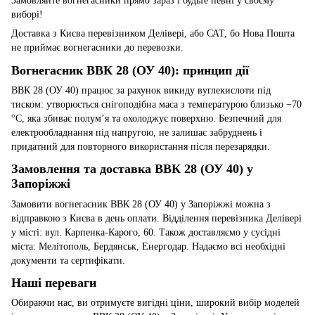
Замовляйте вогнегасники прямо зараз і будьте певні у своєму
виборі!
Доставка з Києва перевізником Делівері, або САТ, бо Нова Пошта
не приймає вогнегасники до перевозки.
Вогнегасник ВВК 28 (ОУ 40): принцип дії
ВВК 28 (ОУ 40) працює за рахунок викиду вуглекислоти під
тиском: утворюється снігоподібна маса з температурою близько −70
°C, яка збиває полум’я та охолоджує поверхню. Безпечний для
електрообладнання під напругою, не залишає забруднень і
придатний для повторного використання після перезарядки.
Замовлення та доставка ВВК 28 (ОУ 40) у
Запоріжжі
Замовити вогнегасник ВВК 28 (ОУ 40) у Запоріжжі можна з
відправкою з Києва в день оплати. Відділення перевізника Делівері
у місті: вул. Карпенка-Карого, 60. Також доставляємо у сусідні
міста: Мелітополь, Бердянськ, Енергодар. Надаємо всі необхідні
документи та сертифікати.
Наші переваги
Обираючи нас, ви отримуєте вигідні ціни, широкий вибір моделей