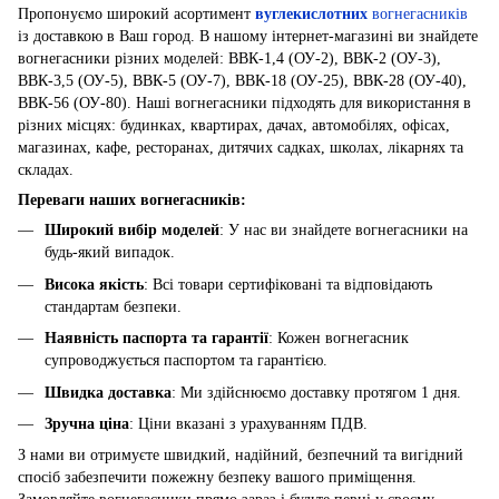
Пропонуємо широкий асортимент
вуглекислотних
вогнегасників
із доставкою в Ваш город. В нашому інтернет-магазині ви знайдете
вогнегасники різних моделей: ВВК-1,4 (ОУ-2), ВВК-2 (ОУ-3),
ВВК-3,5 (ОУ-5), ВВК-5 (ОУ-7), ВВК-18 (ОУ-25), ВВК-28 (ОУ-40),
ВВК-56 (ОУ-80). Наші вогнегасники підходять для використання в
різних місцях: будинках, квартирах, дачах, автомобілях, офісах,
магазинах, кафе, ресторанах, дитячих садках, школах, лікарнях та
складах.
Переваги наших вогнегасників:
Широкий вибір моделей
: У нас ви знайдете вогнегасники на
будь-який випадок.
Висока якість
: Всі товари сертифіковані та відповідають
стандартам безпеки.
Наявність паспорта та гарантії
: Кожен вогнегасник
супроводжується паспортом та гарантією.
Швидка доставка
: Ми здійснюємо доставку протягом 1 дня.
Зручна ціна
: Ціни вказані з урахуванням ПДВ.
З нами ви отримуєте швидкий, надійний, безпечний та вигідний
спосіб забезпечити пожежну безпеку вашого приміщення.