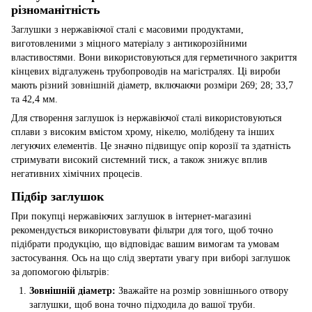
різноманітність
Заглушки з нержавіючої сталі є масовими продуктами,
виготовленими з міцного матеріалу з антикорозійними
властивостями. Вони використовуються для герметичного закриття
кінцевих відгалужень трубопроводів на магістралях. Ці вироби
мають різний зовнішній діаметр, включаючи розміри 269; 28; 33,7
та 42,4 мм.
Для створення заглушок із нержавіючої сталі використовуються
сплави з високим вмістом хрому, нікелю, молібдену та інших
легуючих елементів. Це значно підвищує опір корозії та здатність
стримувати високий системний тиск, а також знижує вплив
негативних хімічних процесів.
Підбір заглушок
При покупці нержавіючих заглушок в інтернет-магазині
рекомендується використовувати фільтри для того, щоб точно
підібрати продукцію, що відповідає вашим вимогам та умовам
застосування. Ось на що слід звертати увагу при виборі заглушок
за допомогою фільтрів:
Зовнішній діаметр:
Зважайте на розмір зовнішнього отвору
заглушки, щоб вона точно підходила до вашої труби.