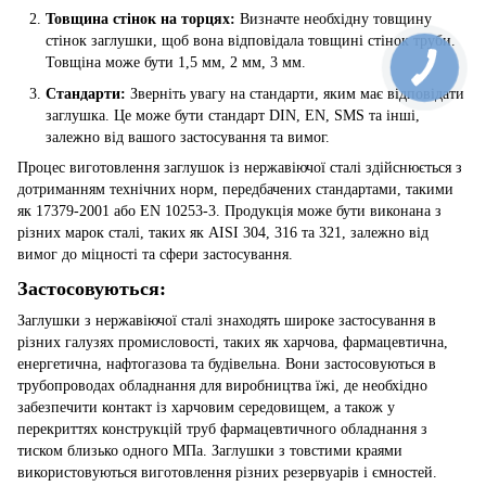
Товщина стінок на торцях:
Визначте необхідну товщину
стінок заглушки, щоб вона відповідала товщині стінок труби.
Товщіна може бути 1,5 мм, 2 мм, 3 мм.
Стандарти:
Зверніть увагу на стандарти, яким має відповідати
заглушка. Це може бути стандарт DIN, EN, SMS та інші,
залежно від вашого застосування та вимог.
Процес виготовлення заглушок із нержавіючої сталі здійснюється з
дотриманням технічних норм, передбачених стандартами, такими
як 17379-2001 або EN 10253-3. Продукція може бути виконана з
різних марок сталі, таких як AISI 304, 316 та 321, залежно від
вимог до міцності та сфери застосування.
Застосовуються:
Заглушки з нержавіючої сталі знаходять широке застосування в
різних галузях промисловості, таких як харчова, фармацевтична,
енергетична, нафтогазова та будівельна. Вони застосовуються в
трубопроводах обладнання для виробництва їжі, де необхідно
забезпечити контакт із харчовим середовищем, а також у
перекриттях конструкцій труб фармацевтичного обладнання з
тиском близько одного МПа. Заглушки з товстими краями
використовуються виготовлення різних резервуарів і ємностей.