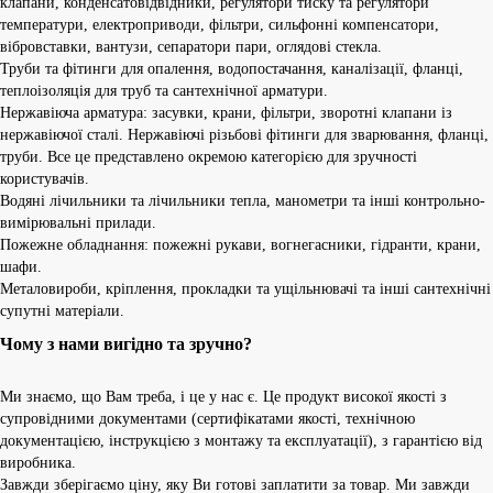
клапани, конденсатовідвідники, регулятори тиску та регулятори
температури, електроприводи, фільтри, сильфонні компенсатори,
вібровставки, вантузи, сепаратори пари, оглядові стекла.
Труби та фітинги для опалення, водопостачання, каналізації, фланці,
теплоізоляція для труб та сантехнічної арматури.
Нержавіюча арматура: засувки, крани, фільтри, зворотні клапани із
нержавіючої сталі. Нержавіючі різьбові фітинги для зварювання, фланці,
труби. Все це представлено окремою категорією для зручності
користувачів.
Водяні лічильники та лічильники тепла, манометри та інші контрольно-
вимірювальні прилади.
Пожежне обладнання: пожежні рукави, вогнегасники, гідранти, крани,
шафи.
Металовироби, кріплення, прокладки та ущільнювачі та інші сантехнічні
супутні матеріали.
Чому з нами вигідно та зручно?
Ми знаємо, що Вам треба, і це у нас є. Це продукт високої якості з
супровідними документами (сертифікатами якості, технічною
документацією, інструкцією з монтажу та експлуатації), з гарантією від
виробника.
Завжди зберігаємо ціну, яку Ви готові заплатити за товар. Ми завжди