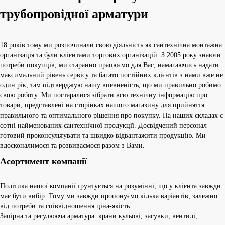
трубопровідної арматури
18 років тому ми розпочинали свою діяльність як сантехнічна монтажна
організація та були клієнтами торгових організацій. З 2005 року знаючи
потреби покупців, ми старанно працюємо для Вас, намагаючись надати
максимальний рівень сервісу та багато постійних клієнтів з нами вже не
один рік, там підтверджую нашу впевненість, що ми правильно робимо
свою роботу. Ми постаралися зібрати всю технічну інформацію про
товари, представлені на сторінках нашого магазину для прийняття
правильного та оптимального рішення про покупку. На наших складах є
сотні найменованих сантехнічної продукції. Досвідчений персонал
готовий проконсультувати та швидко відвантажити продукцію. Ми
вдосконалимося та розвиваємося разом з Вами.
Асортимент компанії
Політика нашої компанії ґрунтується на розумінні, що у клієнта завжди
має бути вибір. Тому ми завжди пропонуємо кілька варіантів, залежно
від потреби та співвідношення ціна-якість.
Запірна та регулююча арматура: крани кульові, засувки, вентилі,