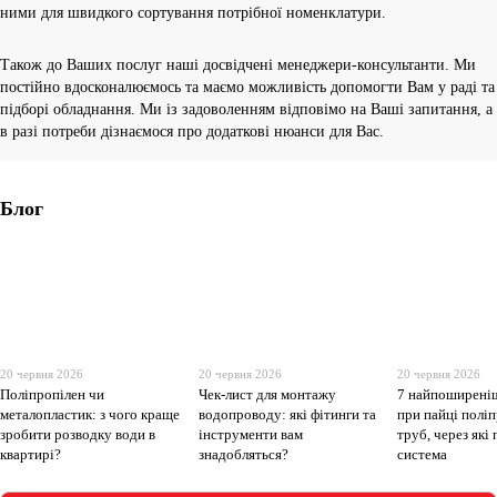
ними для швидкого сортування потрібної номенклатури.
Також до Ваших послуг наші досвідчені менеджери-консультанти. Ми
постійно вдосконалюємось та маємо можливість допомогти Вам у раді та
підборі обладнання. Ми із задоволенням відповімо на Ваші запитання, а
в разі потреби дізнаємося про додаткові нюанси для Вас.
Блог
20 червня 2026
20 червня 2026
20 червня 2026
Поліпропілен чи
Чек-лист для монтажу
7 найпоширені
металопластик: з чого краще
водопроводу: які фітинги та
при пайці полі
зробити розводку води в
інструменти вам
труб, через які
квартирі?
знадобляться?
система