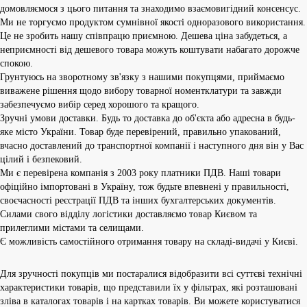
домовляємося з цього питання та знаходимо взаємовигідний консенсус.
Ми не торгуємо продуктом сумнівної якості одноразового використання.
Це не зробить нашу співпрацю приємною. Дешева ціна забудеться, а
неприємності від дешевого товара можуть коштувати набагато дорожче
спокою.
Грунтуюсь на зворотному зв'язку з нашими покупцями, приймаємо
виважене рішення щодо вибору товарної номентклатури та завжди
забезпечуємо вибір серед хорошого та кращого.
Зручні умови доставки. Будь то доставка до об'єкта або адресна в будь-
яке місто України. Товар буде перевірений, правильно упакований,
вчасно доставлений до транспортної компанії і наступного дня він у Вас
цілий і безпековий.
Ми є перевірена компанія з 2003 року платники ПДВ. Наші товари
офіційно імпортовані в Україну, тож будьте впевнені у правильності,
своєчасності реєстрації ПДВ та інших бухгалтерських документів.
Силами свого відділу логістики доставляємо товар Києвом та
прилеглими містами та селищами.
Є можливість самостійного отримання товару на складі-видачі у Києві.
Для зручності покупців ми постаралися відобразити всі суттєві технічні
характеристики товарів, що представили їх у фільтрах, які розташовані
зліва в каталогах товарів і на картках товарів. Ви можете користуватися