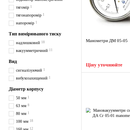
1
тягомір
1
тягонапоромір
1
напоромір
Тип вимірюваного тиску
Манометри ДМ 05-05
18
надлишковий
11
вакуумметричний
Вид
Ціну уточнюйте
1
сигналізуючий
1
вибухозахищений
Діаметр корпусу
1
50 мм
8
63 мм
1
80 мм
18
100 мм
12
160 мм