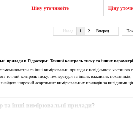
Ціну уточнюйте
Ціну уточ
Назад
1
2
Вперед
Пок
ні прилади в Гідротерм: Точний контроль тиску та інших параметрі
ермоманометри та інші вимірювальні прилади є невід'ємною частиною си
ють точний контроль тиску, температури та інших важливих показників, 
знайдете широкий асортимент вимірювальних приладів за вигідними ці
р та інші вимірювальні прилади?
ювання надлишкового тиску в рідинах або газах.
 тиску відображається за допомогою стрілочного індикатора на шкалі п