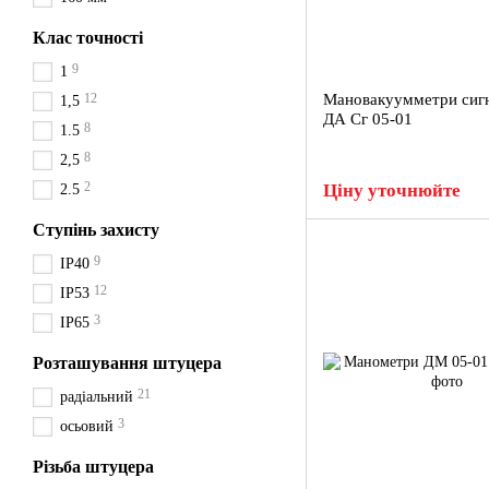
Клас точності
9
1
12
Мановакуумметри сигн
1,5
ДА Сг 05-01
8
1.5
8
2,5
2
Ціну уточнюйте
2.5
Ступінь захисту
9
IP40
12
IP53
3
IP65
Розташування штуцера
21
радіальний
3
осьовий
Різьба штуцера