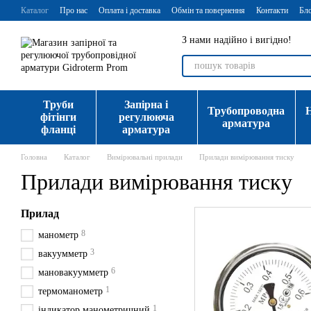
Перейти до основного контенту
Каталог
Про нас
Оплата і доставка
Обмін та повернення
Контакти
Бл
З нами надійно і вигідно!
Труби
Запірна і
Трубопроводна
фітінги
регулююча
арматура
фланці
арматура
Головна
Каталог
Вимірювальні прилади
Прилади вимірювання тиску
Прилади вимірювання тиску
Прилад
8
манометр
3
вакуумметр
6
мановакуумметр
1
термоманометр
1
індикатор манометричний