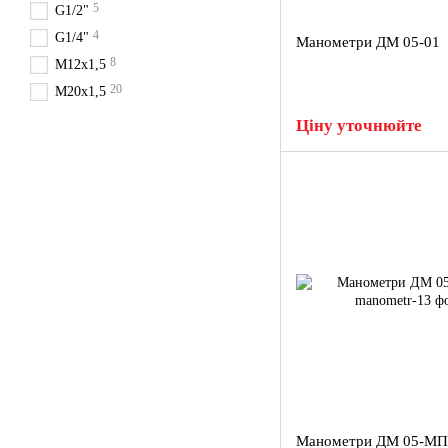
5
G1/2"
4
G1/4"
Манометри ДМ 05-01
8
М12х1,5
20
М20х1,5
Ціну уточнюйте
Манометри ДМ 05-МП