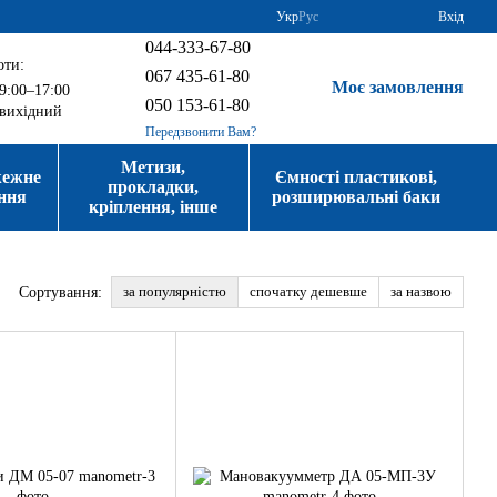
Укр
Рус
Вхід
044-333-67-80
оти:
067 435-61-80
Моє замовлення
9:00–17:00
050 153-61-80
вихідний
Передзвонити Вам?
Метизи,
жежне
Ємності пластикові,
прокладки,
ння
розширювальні баки
кріплення, інше
за популярністю
спочатку дешевше
за назвою
Сортування: