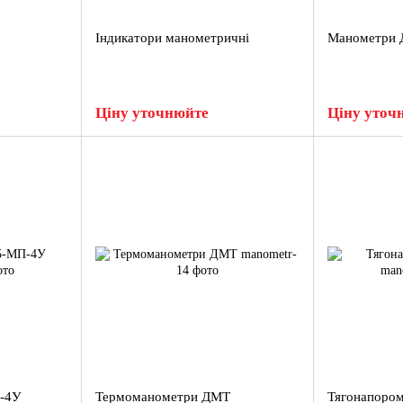
Індикатори манометричні
Манометри 
Ціну уточнюйте
Ціну уточ
-4У
Термоманометри ДМТ
Тягонапором