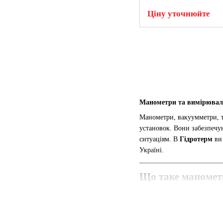
Ціну уточнюйте
Манометри та вимірюваль
Манометри, вакуумметри, т
установок. Вони забезпечу
ситуаціям. В
Гідротерм
ви 
Україні.
Що таке маномет
Манометр
Опис:
Це прилад для вимір
Принцип роботи:
Показник