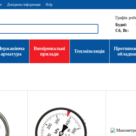
ог
Довідкова інформація
Help
Графік роб
Будні:
Сб, Вс:
Нержавіюча
Вимірювальні
Протипо
Теплоізоляція
арматура
прилади
обладна