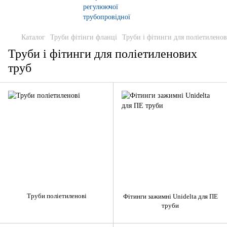
Каталог
Труби фітінги фланці
Труби і фітинги для поліетилено
Труби і фітинги для поліетиленових
труб
Труби поліетиленові
Фітинги зажимні Unidelta для ПЕ
труби