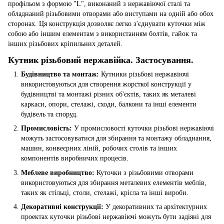
профільом з формою "L", виконаний з нержавіючої сталі та
обладнаний різьбовими отворами або виступами на одній або обох
сторонах. Ця конструкція дозволяє легко з'єднувати куточки між
собою або іншим елементам з використанням болтів, гайок та
інших різьбових кріпильних деталей.
Кутник різьбовий нержавійка. Застосування.
Будівництво та монтаж:
Кутники різьбові нержавіючі
використовуються для створення жорсткої конструкції у
будівництві та монтажі різних об'єктів, таких як металеві
каркаси, опори, стелажі, сходи, балкони та інші елементи
будівель та споруд.
Промисловість:
У промисловості куточки різьбові нержавіючі
можуть застосовуватися для збирання та монтажу обладнання,
машин, конвеєрних ліній, робочих столів та інших
компонентів виробничих процесів.
Меблеве виробництво:
Куточки з різьбовими отворами
використовуються для збирання металевих елементів меблів,
таких як стільці, столи, стелажі, крісла та інші вироби.
Декоративні конструкції:
У декоративних та архітектурних
проектах куточки різьбові нержавіючі можуть бути задіяні для