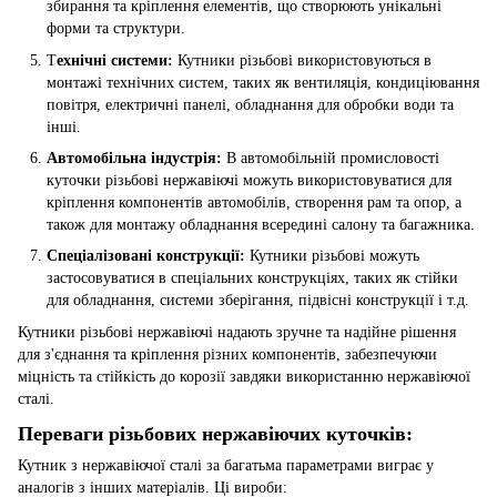
збирання та кріплення елементів, що створюють унікальні
форми та структури.
Т
ехнічні системи:
Кутники різьбові використовуються в
монтажі технічних систем, таких як вентиляція, кондиціювання
повітря, електричні панелі, обладнання для обробки води та
інші.
Автомобільна індустрія:
В автомобільній промисловості
куточки різьбові нержавіючі можуть використовуватися для
кріплення компонентів автомобілів, створення рам та опор, а
також для монтажу обладнання всередині салону та багажника.
Спеціалізовані конструкції:
Кутники різьбові можуть
застосовуватися в спеціальних конструкціях, таких як стійки
для обладнання, системи зберігання, підвісні конструкції і т.д.
Кутники різьбові нержавіючі надають зручне та надійне рішення
для з'єднання та кріплення різних компонентів, забезпечуючи
міцність та стійкість до корозії завдяки використанню нержавіючої
сталі.
Переваги різьбових нержавіючих куточків:
Кутник з нержавіючої сталі за багатьма параметрами виграє у
аналогів з інших матеріалів. Ці вироби: