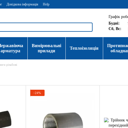
ог
Довідкова інформація
Help
Графік роб
Будні:
Сб, Вс:
Нержавіюча
Вимірювальні
Протипо
Теплоізоляція
арматура
прилади
обладна
нги різьбові
−24%