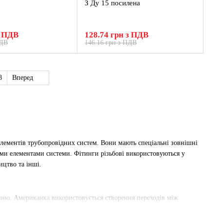
З Ду 15 посилена
з ПДВ
128.74 грн з ПДВ
ПДВ
146.16 грн з ПДВ
8
Вперед
лементів трубопровідних систем. Вони мають спеціальні зовнішні
ими елементами системи. Фітинги різьбові використовуються у
ицтво та інші.
ішню. Американка використовується створення переходів між