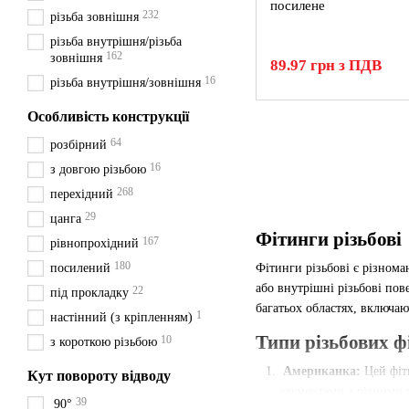
посилене
232
різьба зовнішня
різьба внутрішня/різьба
162
зовнішня
89.97 грн з ПДВ
16
різьба внутрішня/зовнішня
Особливість конструкції
64
розбірний
16
з довгою різьбою
268
перехідний
29
цанга
Фітинги різьбові
167
рівнопрохідний
180
посилений
Фітинги різьбові є різном
або внутрішні різьбові по
22
під прокладку
багатьох областях, включа
1
настінний (з кріпленням)
Типи різьбових ф
10
з короткою різьбою
Американка:
Цей фіт
Кут повороту відводу
елементами з різними 
39
90°