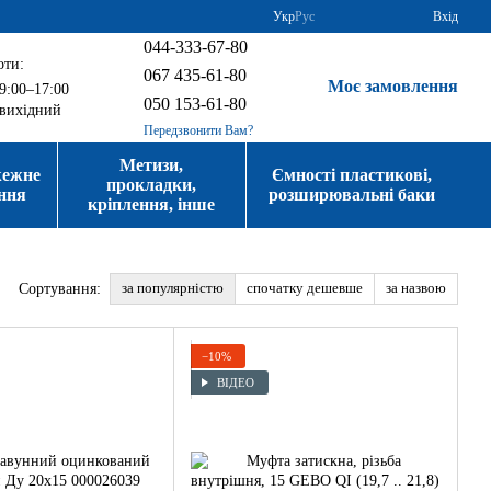
Укр
Рус
Вхід
044-333-67-80
оти:
067 435-61-80
Моє замовлення
9:00–17:00
050 153-61-80
вихідний
Передзвонити Вам?
Метизи,
жежне
Ємності пластикові,
прокладки,
ння
розширювальні баки
кріплення, інше
за популярністю
спочатку дешевше
за назвою
Сортування:
−10%
ВІДЕО