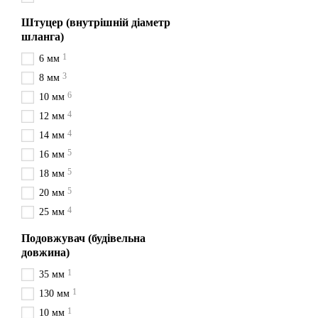
Бочонок:
Фітинг у фор
Штуцер (внутрішній діаметр
Заглушка
: Заглушка –
шланга)
Згін:
Фітинг згон має з
1
6 мм
випадках, де потрібно 
3
8 мм
Коліно:
Коліно - це фі
6
10 мм
Контргайка:
Цей фітин
4
12 мм
впливу вібрації.
4
14 мм
Кутник:
Фітинг куточо
5
16 мм
Муфта:
Муфта має внут
5
18 мм
Ніпель:
Цей короткий ф
5
20 мм
4
Патрубок:
Фітинг з од
25 мм
Перехідник:
Цей фітин
Подовжувач (будівельна
довжина)
Різьблення:
Різьбовий 
1
35 мм
Трійник:
Трійник має 
1
130 мм
Універсальний фіт
инг
1
10 мм