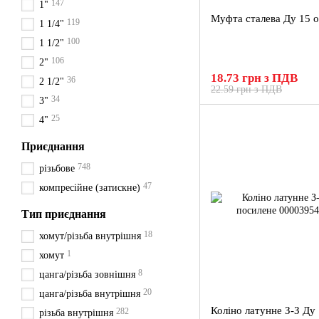
147
1"
Муфта сталева Ду 15 
119
1 1/4"
100
1 1/2"
106
2"
18.73 грн з ПДВ
36
2 1/2"
22.59 грн з ПДВ
34
3"
25
4"
Приєднання
748
різьбове
47
компресійне (затискне)
Тип приєднання
18
хомут/різьба внутрішня
1
хомут
8
цанга/різьба зовнішня
20
цанга/різьба внутрішня
Коліно латунне З-З Ду
282
різьба внутрішня