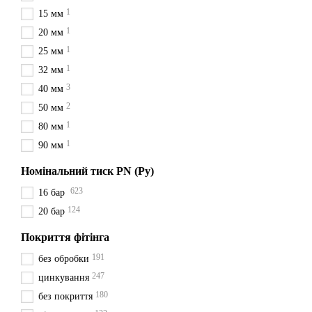
Важливо вибирати відповідн
1
15 мм
Матеріал фітинг
1
20 мм
Матеріал, з якого виготовл
1
25 мм
типів матеріалів для різьбо
1
32 мм
Сталь:
Фітинги зі стал
3
40 мм
оцинковані для захисту 
2
50 мм
Сталь оцинкована:
Оц
1
80 мм
навколишнього середо
1
90 мм
Латунь:
Латунні фітин
Номінальний тиск PN (Ру)
опалення та сантехніки
623
16 бар
Чавун:
Фітинги з чавун
124
20 бар
Нержавіюча сталь:
Це
агресивних умовах і пр
Покриття фітінга
Вибір матеріалу фітингів з
191
без обробки
вибирати відповідний матер
247
цинкування
Застосування:
180
без покриття