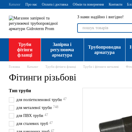
Перейти до основного контенту
Каталог
Про нас
Оплата і доставка
Обмін та повернення
Контакти
Бл
З нами надійно і вигідно!
Труби
Запірна і
Трубопроводна
фітінги
регулююча
арматура
фланці
арматура
Головна
Каталог
Труби фітінги фланці
Труби і фітинги металеві
Фіти
Фітинги різьбові
Тип труби
47
для поліетиленової труби
748
для металевої труби
47
для ПВХ труби
47
для сталевих труб
47
для чавунних труб