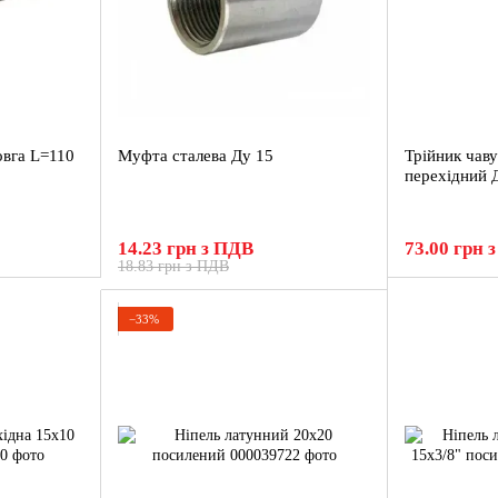
овга L=110
Муфта cталева Ду 15
Трійник чав
перехідний 
14.23 грн з ПДВ
73.00 грн 
18.83 грн з ПДВ
−33%