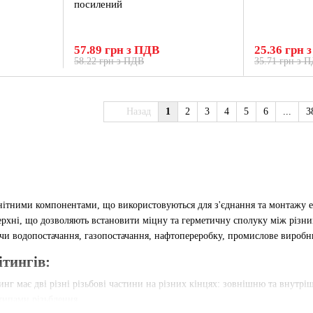
посилений
57.89 грн з ПДВ
25.36 грн 
58.22 грн з ПДВ
35.71 грн з 
Назад
1
2
3
4
5
6
...
3
анітними компонентами, що використовуються для з'єднання та монтажу е
верхні, що дозволяють встановити міцну та герметичну сполуку між різн
ючи водопостачання, газопостачання, нафтопереробку, промислове виробн
ітингів:
инг має дві різні різьбові частини на різних кінцях: зовнішню та внутр
типами різьблення.