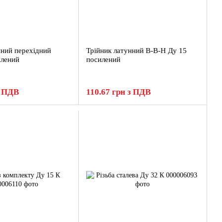
нний перехідний
Трійник латунний В-В-Н Ду 15
илений
посилений
з ПДВ
110.67 грн з ПДВ