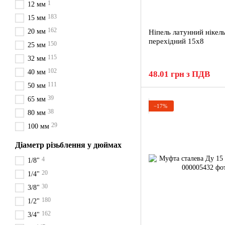
1
12 мм
183
15 мм
162
20 мм
Ніпель латунний нікел
перехідний 15х8
150
25 мм
115
32 мм
102
40 мм
48.01 грн з ПДВ
111
50 мм
39
65 мм
−17%
38
80 мм
29
100 мм
Діаметр різьблення у дюймах
4
1/8"
20
1/4"
30
3/8"
180
1/2"
162
3/4"