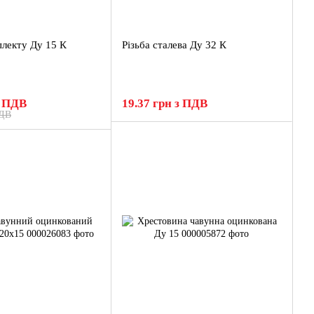
плекту Ду 15 К
Різьба сталева Ду 32 К
з ПДВ
19.37 грн з ПДВ
ПДВ