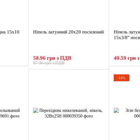
дна 15х10
Ніпель латунний 20х20 посилений
Ніпель лату
15х3/8" пос
58.96 грн з ПДВ
40.59 грн 
87.36 грн з ПДВ
−14%