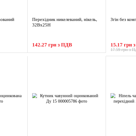
ьований
Перехідник никелеваний, нікель,
Згін без ком
32Вх25Н
142.27 грн з ПДВ
15.17 грн 
17.59 грн з 