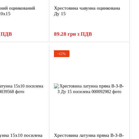
нний оцинкований
Хрестовина чавунна оцинкована
20х15
Ду 15
з ПДВ
89.28 грн з ПДВ
−12%
унна 15х10 посилена
Хрестовина латунна пряма В-З-В-