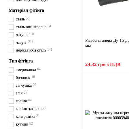
Матеріал фітінга
50
сталь
34
сталь оцинкована
310
латунь
Різьба сталева Дy 15 д
213
чавун
мм
141
нержавіюча сталь
Тип фітінга
24.32 грн з ПДВ
64
американка
16
бочонок
57
заглушка
27
згін
64
коліно
2
коліно затискне
21
контргайка
62
кутник