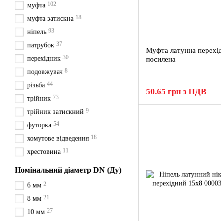
102
муфта
18
муфта затискна
93
ніпель
37
патрубок
Муфта латунна перехі
30
перехідник
посилена
8
подовжувач
44
різьба
50.65 грн з ПДВ
73
трійник
9
трійник затискний
54
футорка
18
хомутове відведення
11
хрестовина
Номінальний діаметр DN (Ду)
2
6 мм
21
8 мм
27
10 мм