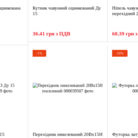
оцинкована
Кутник чавунний оцинкований Ду
Ніпель чаву
15
перехідний 
36.41 грн з ПДВ
60.39 грн 
−1%
−29%
 15
Перехідник никелеваний 20Вх15Н
Футорка лат