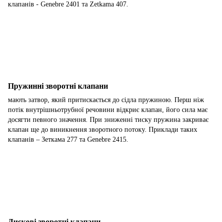
клапанів - Genebre 2401 та Zetkama 407.
Пружинні зворотні клапани
мають затвор, який притискається до сідла пружиною. Перш ніж
потік внутрішньотрубної речовини відкриє клапан, його сила має
досягти певного значення. При зниженні тиску пружина закриває
клапан ще до виникнення зворотного потоку. Приклади таких
клапанів – Зеткама 277 та Genebre 2415.
Дискові зворотні клапани