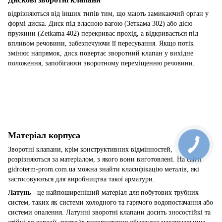
відрізняються від інших типів тим, що мають замикаючий орган у
формі диска. Диск під власною вагою (Зеткама 302) або дією
пружини (Zetkama 402) перекриває прохід, а відкривається під
впливом речовини, забезпечуючи її пересування. Якщо потік
змінює напрямок, диск повертає зворотний клапан у вихідне
положення, запобігаючи зворотному переміщенню речовини.
Матеріал корпуса
Зворотні клапани, крім конструктивних відмінностей,
розрізняються за матеріалом, з якого вони виготовлені. На сайті
gidroterm-prom.com.ua можна знайти класифікацію металів, які
застосовуються для виробництва такої арматури.
Латунь
- це найпоширеніший матеріал для побутових трубних
систем, таких як системи холодного та гарячого водопостачання або
системи опалення. Латунні зворотні клапани досить зносостійкі та