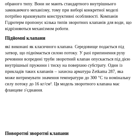
обраного типу. Вони не мають стандартного внутрішнього
замикаючого механізму, тому при виборі конкретної моделі
потрібно враховувати конструктивні особливості. Компанія
Гідротерм пропонує кілька типів зворотних клапанів для води, що
відрізняються механізмом роботи.
Підйомні клапани
які виконані як класичного клапана. Середовище подається під
затвор, що піднімається силою потоку. У разі припинення руху
речовини всередині труби зворотний клапан опускається під дією
внутрішньої пружини і тиску на поверхню субстрату. Один із
прикладів таких клапанів – захисна арматура Zetkama 287, яка
може витримувати значення температури до 300 °C та номінальну
силу потоку до 16 кг/см². Ця модель зворотного клапана має
фланцеве з'єднання.
Поворотні зворотні клапани