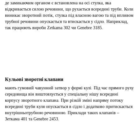
де замикаючим органом є встановлена на осі стулка, яка
відкривається силою речовини, що рухається всередині труби. Коли
виникає зворотний потік, стулка під власною вагою та під впливом
трубної речовини опускається та втискається у сідло. Наприклад,
так працюють вироби Zetkama 302 чи Genebre 3185.
Кульові зворотні клапани
мають гумовий чавунний затвор у формі кулі. Під час прямого руху
середовища він виштовхується у спеціальну нішу всередині
корпусу зворотного клапана. При різкій зміні напряму потоку
всередині труби куля опускається в сідло і додатково притискається
внутрішньотрубною речовиною. Приклади таких клапанів –
Зеткама 401 та Genebre 2453.