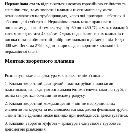
Нержавіюча сталь
відрізняється високою корозійною стійкістю та
гігієнічністю, тому зворотні клапани цього матеріалу часто
встановлюються на трубопроводах, через які проходять небезпечні
або очищені субстрати. Нержавіюча сталь може працювати в
широкому діапазоні температур від -60 до +450 °C, а максимальний
тиск може досягати 45 кг/см². Однак недоліками таких клапанів є
висока ціна та обмежений вибір номінального діаметра: від 10 до
300 мм. Зеткама 275i - один із прикладів зворотних клапанів із
нержавіючої сталі.
Монтаж зворотного клапана
Розглянута захисна арматура має кілька типів з'єднань:
1. Клапан зворотний фланцевий - має патрубки з плоскими
пластинами, які з'єднуються з аналогічними елементами на трубі, і
потім стягуються болтами по всьому радіусу.
2. Клапан зворотний міжфланцевий – він не має кріпильних
елементів на корпусі та встановлюється між двома фланцями труби.
Такий тип з'єднання може швидко при необхідності демонтуватися.
3. Клапани зворотні муфтові – арматура з'єднується з трубою за
допомогою різьблення.