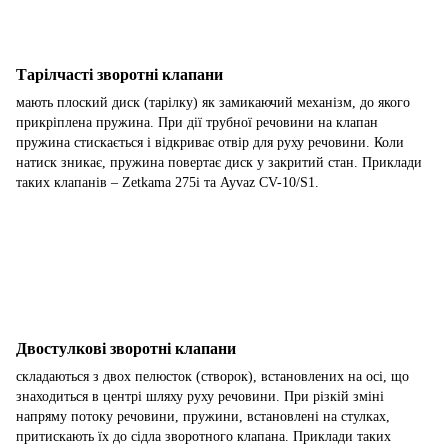
Тарілчасті зворотні клапани
мають плоский диск (тарілку) як замикаючий механізм, до якого
прикріплена пружина. При дії трубної речовини на клапан
пружина стискається і відкриває отвір для руху речовини. Коли
натиск зникає, пружина повертає диск у закритий стан. Приклади
таких клапанів – Zetkama 275i та Ayvaz CV-10/S1.
Двостулкові зворотні клапани
складаються з двох пелюсток (створок), встановлених на осі, що
знаходиться в центрі шляху руху речовини. При різкій зміні
напряму потоку речовини, пружини, встановлені на стулках,
притискають їх до сідла зворотного клапана. Приклади таких