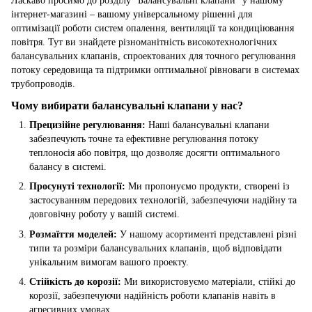
Ласкаво просимо до розділу "Балансувальні клапани" у нашому
інтернет-магазині – вашому універсальному рішенні для
оптимізації роботи систем опалення, вентиляції та кондиціювання
повітря. Тут ви знайдете різноманітність високотехнологічних
балансувальних клапанів, спроектованих для точного регулювання
потоку середовища та підтримки оптимальної рівноваги в системах
трубопроводів.
Чому вибирати балансувальні клапани у нас?
Прецизійне регулювання:
Наші балансувальні клапани
забезпечують точне та ефективне регулювання потоку
теплоносія або повітря, що дозволяє досягти оптимального
балансу в системі.
Просунуті технології:
Ми пропонуємо продукти, створені із
застосуванням передових технологій, забезпечуючи надійну та
довговічну роботу у вашій системі.
Розмаїття моделей:
У нашому асортименті представлені різні
типи та розміри балансувальних клапанів, щоб відповідати
унікальним вимогам вашого проекту.
Стійкість до корозії:
Ми використовуємо матеріали, стійкі до
корозії, забезпечуючи надійність роботи клапанів навіть в
агресивних умовах.