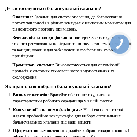
Де застосовуються балансувальні клапани?
Опалення:
Ідеальні для систем опалення, де балансування
потоку теплоносія в різних контурах є ключовим моментом для
рівномірного прогріву приміщень.
Вентиляція та кондиціювання повітря:
Застосовуються для
точного регулювання повітряного потоку в системах вентиляції
та кондиціювання для забезпечення комфортних умов у
приміщенні.
Промислові системи:
Використовуються для оптимізації
процесів у системах технологічного водопостачання та
охолодження.
Як правильно вибрати балансувальні клапани?
Визначте потреби:
Врахуйте обсяги потоку, тиск та
характеристики робочого середовища у вашій системі.
Консультації з нашими фахівцями:
Наші експерти готові
надати професійну консультацію для вибору оптимальних
балансувальних клапанів під ваші вимоги.
Оформлення замовлення:
Додайте вибрані товари в кошик і
оформіть замовлення прямо на нашому сайті.