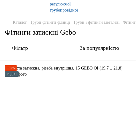
Каталог
Труби фітінги фланці
Труби і фітинги металеві
Фітинг
Фітинги затискні Gebo
Фільтр
За популярністю
−10%
ВІДЕО