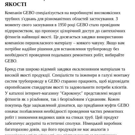
ЯКОСТІ
Компанія GEBO спеціалізується на виробництві високоякісних
трубних з'єднань для різноманітних областей застосування. З
моменту свого заснування в 1950 році GEBO стало провідним
підприємством, що пропонує цілорічний доступ до сантехнічних
фітингів найвищої якості. Це досягається завдяки використанню
компанією першокласного матеріалу – ковкого чавуну. Якщо вам
потрібне надійне рішення для встановлення трубопроводу без
необхідності проведення подальших ремонтних робіт, вибирайте
GEBO.
Бренд став широко відомий завдяки ексклюзивним матеріалам та
високій якості продукції. Спеціалісти та інженери в галузі монтажу
систем трубопроводу в GEBO старанно працюють, щоб відповідати
європейським стандартам якості та задовольнити потреби клієнтів.
У каталозі інтернет-магазину "Євроконус" представлені моделі
фітингів як з різьбовим, так і безрізьбовим з'єднанням. Кожен
покупець буде зацікавлений дізнатися, що придбання муфти GEBO
означає позбавлення необхідності проведення частих ремонтних
робіт і зникнення видимих швів на стиках труб. Цей продукт
забезпечує акуратні та естетичні сполуки. Німецький виробник
багаторазово довів, що його продукція не має аналогів з