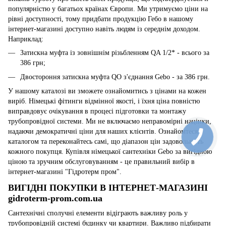
популярністю у багатьох країнах Європи. Ми утримуємо ціни на
рівні доступності, тому придбати продукцію Гебо в нашому
інтернет-магазині доступно навіть людям із середнім доходом.
Наприклад:
Затискна муфта із зовнішнім різьбленням QA 1/2* - всього за
386 грн;
Двостороння затискна муфта QO з'єднання Gebo - за 386 грн.
У нашому каталозі ви зможете ознайомитись з цінами на кожен
виріб. Німецькі фітинги відмінної якості, і їхня ціна повністю
виправдовує очікування в процесі підготовки та монтажу
трубопровідної системи. Ми не включаємо неправомірні націнки,
надаючи демократичні ціни для наших клієнтів. Ознайомтеся з
каталогом та переконайтесь самі, що діапазон цін задовольнить
кожного покупця. Купівля німецької сантехніки Gebo за вигідною
ціною та зручним обслуговуванням - це правильний вибір в
інтернет-магазині "Гідротерм пром".
ВИГІДНІ ПОКУПКИ В ІНТЕРНЕТ-МАГАЗИНІ
gidroterm-prom.com.ua
Сантехнічні сполучні елементи відіграють важливу роль у
трубопровідній системі будинку чи квартири. Важливо підбирати