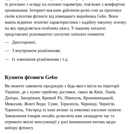
їх ретельно з огляду на основні параметри, пов'язані з комфортом
проживання. Інтернет-магазин gidroterm-prom.com.ua пропонує
своїм клієнтам фітинги від німецького виробника Gebo. Вони
мають відмінні технічні характеристики і надійну чавунну основу,
на яку приділяється особлива увага. У нашому каталозі
представлені різноманітні сполучні затискні елементи:
Двосторонні;
З внутрішнім різьбленням;
Із зовнішнім різьбленням і т.д.
Купити фітинги Gebo
Ви можете замовити продукцію з будь-якого міста на території
України, де є пункт прийому доставки, таких як Київ, Львів,
Дніпро, Запоріжжя, Кривий Ріг, Нікополь, Кропивницький,
Миколаїв, Жовті Води, Суми, Тернопіль, Чернівці, Чернігів,
Тернопіль, Ужгород та інші великі та невеликі населені пункти.
Замовлення товарів онлайн дозволить вам заощадити час та
отримати якісні консультації у разі виникнення питань щодо
вибору фітингу.