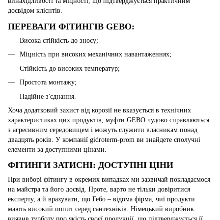
винахідливості та міцності, що підтверджується практичним
досвідом клієнтів.
ПЕРЕВАГИ ФІТИНГІВ GEBO:
Висока стійкість до зносу;
Міцність при високих механічних навантаженнях;
Стійкість до високих температур;
Простота монтажу;
Надійне з'єднання.
Хоча додатковий захист від корозії не вказується в технічних
характеристиках цих продуктів, муфти GEBO чудово справляються
з агресивним середовищем і можуть служити власникам понад
двадцять років. У компанії gidroterm-prom ви знайдете сполучні
елементи за доступними цінами.
ФІТИНГИ ЗАТИСНІ: ДОСТУПНІ ЦІНИ
При виборі фітингу в окремих випадках ми зазвичай покладаємося
на майстра та його досвід. Проте, варто не тільки довіритися
експерту, а й врахувати, що Гебо – відома фірма, чиї продукти
мають високий попит серед сантехніків. Німецький виробник
виявив турботу про якість своєї продукції, що підтверджується її