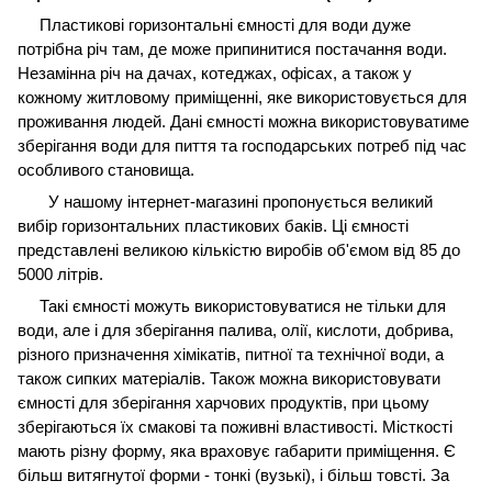
Пластикові горизонтальні ємності для води дуже
потрібна річ там, де може припинитися постачання води.
Незамінна річ на дачах, котеджах, офісах, а також у
кожному житловому приміщенні, яке використовується для
проживання людей. Дані ємності можна використовуватиме
зберігання води для пиття та господарських потреб під час
особливого становища.
У нашому інтернет-магазині пропонується великий
вибір горизонтальних пластикових баків. Ці ємності
представлені великою кількістю виробів об'ємом від 85 до
5000 літрів.
Такі ємності можуть використовуватися не тільки для
води, але і для зберігання палива, олії, кислоти, добрива,
різного призначення хімікатів, питної та технічної води, а
також сипких матеріалів. Також можна використовувати
ємності для зберігання харчових продуктів, при цьому
зберігаються їх смакові та поживні властивості. Місткості
мають різну форму, яка враховує габарити приміщення. Є
більш витягнутої форми - тонкі (вузькі), і більш товсті. За