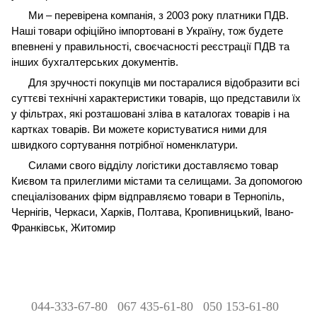
Ми – перевірена компанія, з 2003 року платники ПДВ.
Наші товари офіційно імпортовані в Україну, тож будете
впевнені у правильності, своєчасності реєстрації ПДВ та
інших бухгалтерських документів.
Для зручності покупців ми постаралися відобразити всі
суттєві технічні характеристики товарів, що представили їх
у фільтрах, які розташовані зліва в каталогах товарів і на
картках товарів. Ви можете користуватися ними для
швидкого сортування потрібної номенклатури.
Силами свого відділу логістики доставляємо товар
Києвом та прилеглими містами
та селищами. За допомогою
спеціалізованих фірм відправляємо товари в Тернопіль,
Чернігів, Черкаси, Харків, Полтава, Кропивницький, Івано-
Франківськ, Житомир
044-333-67-80
067 435-61-80
050 153-61-80