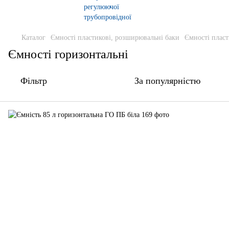
Каталог
Ємності пластикові, розширювальні баки
Ємності пласт
Ємності горизонтальні
Фільтр
За популярністю