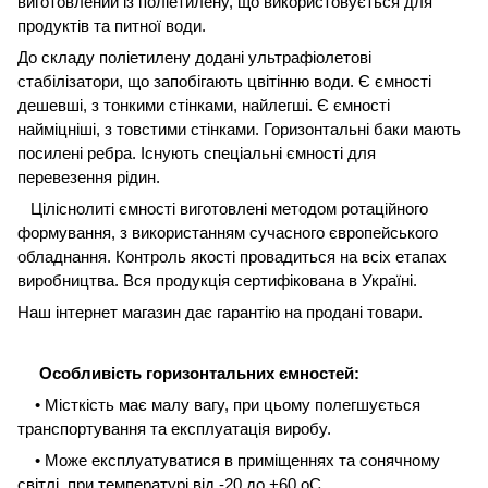
виготовлений із поліетилену, що використовується для
продуктів та питної води.
До складу поліетилену додані ультрафіолетові
стабілізатори, що запобігають цвітінню води. Є ємності
дешевші, з тонкими стінками, найлегші. Є ємності
найміцніші, з товстими стінками. Горизонтальні баки мають
посилені ребра. Існують спеціальні ємності для
перевезення рідин.
Ціліснолиті ємності виготовлені методом ротаційного
формування, з використанням сучасного європейського
обладнання. Контроль якості провадиться на всіх етапах
виробництва. Вся продукція сертифікована в Україні.
Наш інтернет магазин дає гарантію на продані товари.
Особливість горизонтальних ємностей:
• Місткість має малу вагу, при цьому полегшується
транспортування та експлуатація виробу.
• Може експлуатуватися в приміщеннях та сонячному
світлі, при температурі від -20 до +60 оС.