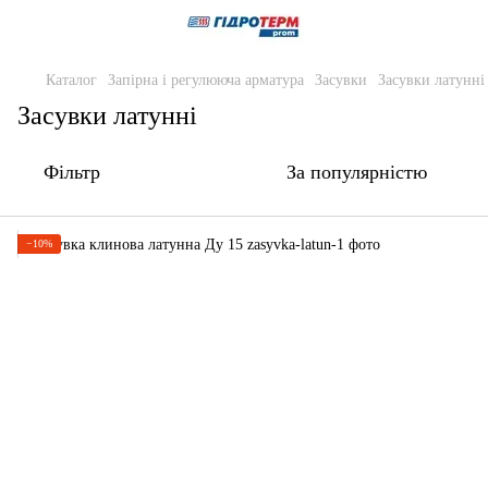
Каталог
Запірна і регулююча арматура
Засувки
Засувки латунні
Засувки латунні
Фільтр
За популярністю
−10%