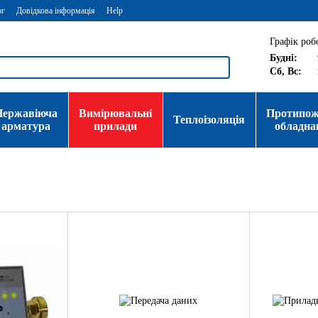
ог
Довідкова інформація
Help
Графік роб
Будні:
Сб, Вс:
Нержавіюча
Вимірювальні
Протипо
Теплоізоляція
арматура
прилади
обладна