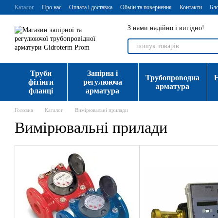
Перейти до основного контенту
Каталог
Про нас
Оплата і доставка
Обмін та повернення
Контакти
Бл
З нами надійно і вигідно!
Труби
Запірна і
Трубопроводна
фітінги
регулююча
арматура
фланці
арматура
Головна
Каталог
Вимірювальні прилади
Вимірювальні прилади