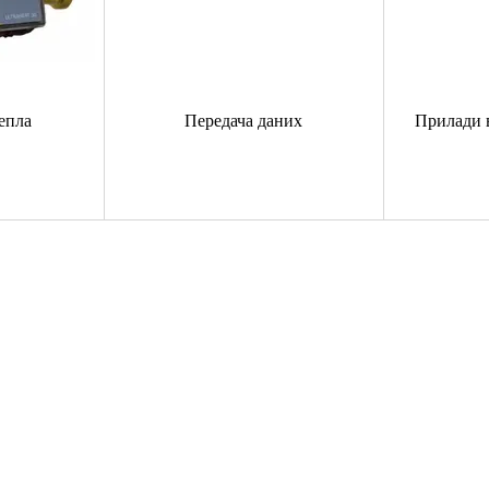
епла
Передача даних
Прилади 