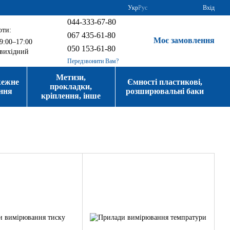
Укр
Рус
Вхід
044-333-67-80
оти:
067 435-61-80
Моє замовлення
9:00–17:00
050 153-61-80
вихідний
Передзвонити Вам?
Метизи,
жежне
Ємності пластикові,
прокладки,
ння
розширювальні баки
кріплення, інше