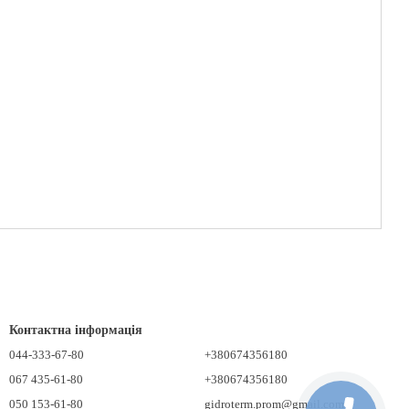
Контактна інформація
044-333-67-80
+380674356180
067 435-61-80
+380674356180
050 153-61-80
gidroterm.prom@gmail.com