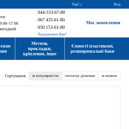
Укр
Рус
Вхід
044-333-67-80
оти:
067 435-61-80
Моє замовлення
9:00–17:00
050 153-61-80
вихідний
Передзвонити Вам?
Метизи,
жежне
Ємності пластикові,
прокладки,
ння
розширювальні баки
кріплення, інше
за популярністю
спочатку дешевше
за назвою
Сортування: