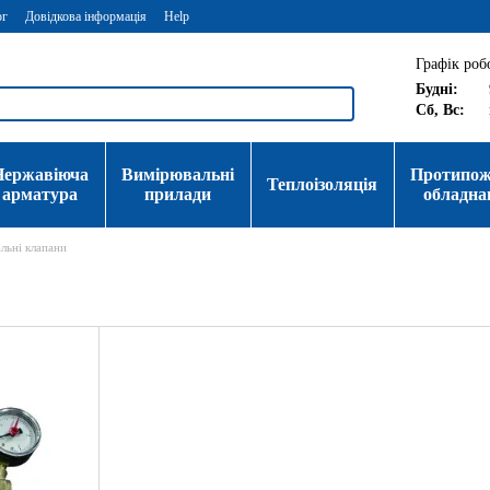
ог
Довідкова інформація
Help
Графік роб
Будні:
Сб, Вс:
Нержавіюча
Вимірювальні
Протипо
Теплоізоляція
арматура
прилади
обладна
льні клапани