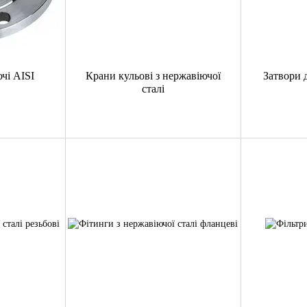
чі AISI
Крани кульові з нержавіючої
Затвори 
сталі