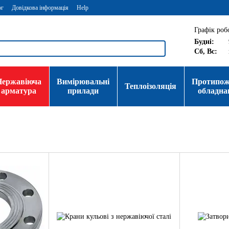
ог
Довідкова інформація
Help
Графік роб
Будні:
Сб, Вс:
Нержавіюча
Вимірювальні
Протипо
Теплоізоляція
арматура
прилади
обладна