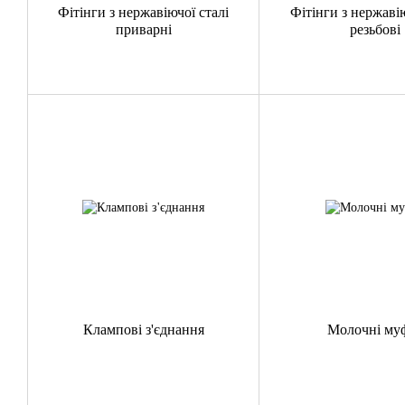
Фітінги з нержавіючої сталі
Фітінги з нержавію
приварні
резьбові
Клампові з'єднання
Молочні му