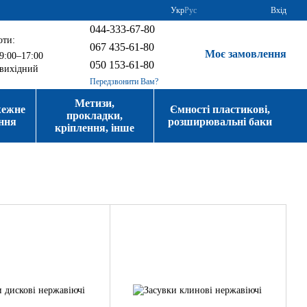
Укр
Рус
Вхід
044-333-67-80
оти:
067 435-61-80
Моє замовлення
9:00–17:00
050 153-61-80
вихідний
Передзвонити Вам?
Метизи,
жежне
Ємності пластикові,
прокладки,
ння
розширювальні баки
кріплення, інше