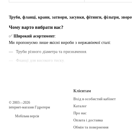
Труби, фланці, крани, затвори, засувки, фітинги, фільтри, звор
Чому варто вибрати нас?
✅
Широкий асортимент
:
Ми пропонуємо лише якісні вироби з нержавіючої сталі:
Труби різного діаметра та призначення.
Фланці для високого тиску.
Крани та затвори для керування потоками.
Надійні засувки та зворотні клапани.
Зручні клампи та молочні муфти для харчової та хімічної проми
Клієнтам
Фільтри та фітинги для будь-яких систем.
Вхід в особистий кабінет
© 2003—2026
✅
Ціни
:
Каталог
інтернет-магазин Гідротерм
Доступні ціни на весь асортимент.
Про нас
Мобільна версія
Оплата і доставка
✅
Фото та характеристики
:
Обмін та повернення
Детальні описи, характеристики та фотографії допоможуть вам обра