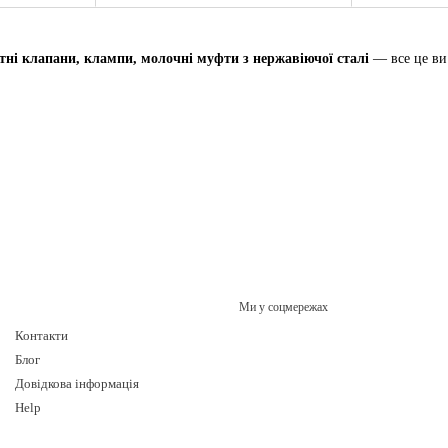
отні клапани, клампи, молочні муфти з нержавіючої сталі
— все це ви 
словості.
Ми у соцмережах
Контакти
Блог
Довідкова інформація
Help
ти потрібний товар безпосередньо на сайті.