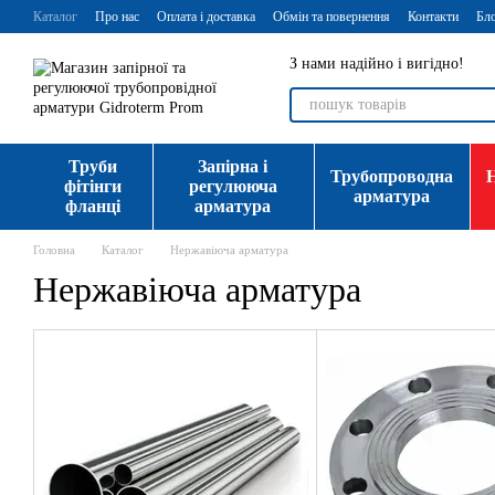
Перейти до основного контенту
Каталог
Про нас
Оплата і доставка
Обмін та повернення
Контакти
Бл
З нами надійно і вигідно!
Труби
Запірна і
Трубопроводна
фітінги
регулююча
арматура
фланці
арматура
Головна
Каталог
Нержавіюча арматура
Нержавіюча арматура