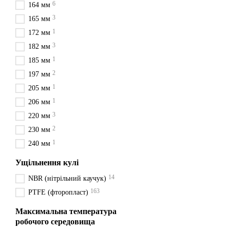
6
Двоскладовий, трискладови
164 мм
3
165 мм
Відмінність кран
1
172 мм
3
182 мм
1
185 мм
2
197 мм
1
205 мм
1
206 мм
3
220 мм
2
230 мм
1
240 мм
Ущільнення кулі
14
NBR (нітрільний каучук)
163
PTFE (фторопласт)
Максимальна температура
Тип проходу у крана визнач
робочого середовища