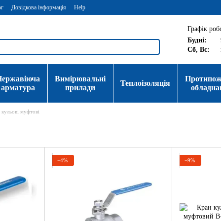
ог
Довідкова інформація
Help
Графік роб
Будні:
Сб, Вс:
Нержавіюча
Вимірювальні
Протипо
Теплоізоляція
арматура
прилади
обладна
 кульові муфтові
−4%
−9%