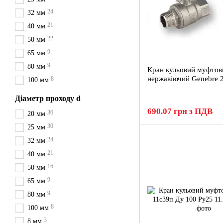
24
32 мм
21
40 мм
22
50 мм
9
65 мм
9
80 мм
Кран кульовий муфтов
нержавіючий Genebre 
8
100 мм
Діаметр проходу d
690.07 грн з ПДВ
36
20 мм
30
25 мм
24
32 мм
21
40 мм
16
50 мм
9
65 мм
9
80 мм
8
100 мм
3
8 мм