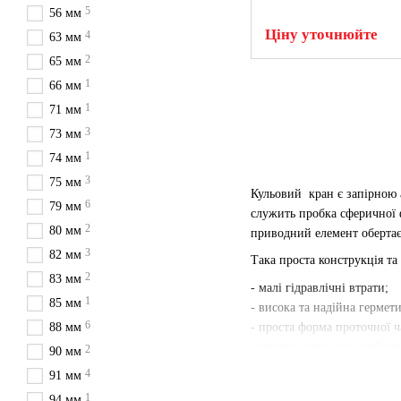
5
56 мм
Ціну уточнюйте
4
63 мм
2
65 мм
1
66 мм
1
71 мм
3
73 мм
1
74 мм
3
75 мм
Кульовий кран є запірною 
6
79 мм
служить пробка сферичної ф
2
80 мм
приводний елемент обертаєт
3
82 мм
Така проста конструкція та
2
83 мм
- малі гідравлічні втрати;
1
85 мм
- висока та надійна гермети
6
- проста форма проточної ча
88 мм
- зручне керування, роблят
2
90 мм
промислових підприємства
4
91 мм
Виробляються муфтові шаро
1
94 мм