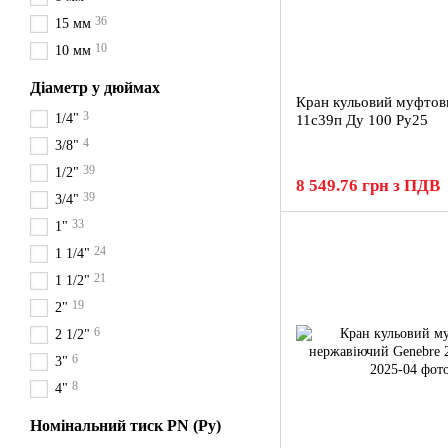
36
15 мм
10
10 мм
Діаметр у дюймах
Кран кульовий муфтов
3
1/4"
11с39п Ду 100 Ру25
4
3/8"
39
1/2"
8 549.76 грн з ПДВ
39
3/4"
33
1"
24
1 1/4"
21
1 1/2"
19
2"
6
2 1/2"
6
3"
8
4"
Номінальний тиск PN (Ру)