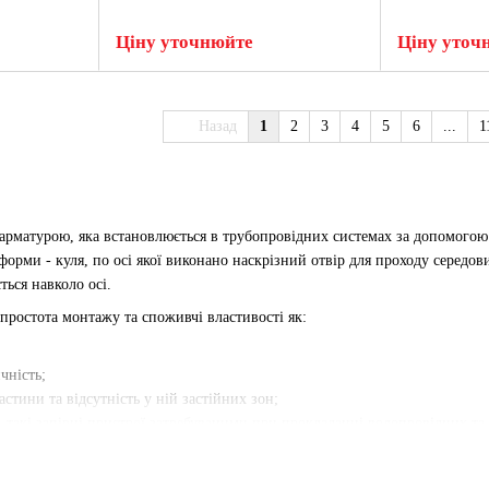
Ціну уточнюйте
Ціну уточ
Назад
1
2
3
4
5
6
...
1
арматурою, яка встановлюється в трубопровідних системах за допомогою 
орми - куля, по осі якої виконано наскрізний отвір для проходу середо
ься навколо осі.
 простота монтажу та споживчі властивості як:
чність;
стини та відсутність у ній застійних зон;
ь такі запірні пристрої затребуваними при прокладанні водопровідних та
х.
ві крани діаметром від 10 мм до 100 мм. Основна маса даних виробів ви