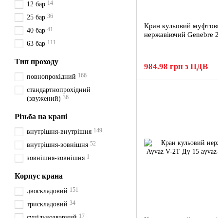
14
12 бар
36
25 бар
Кран кульовий муфтов
41
40 бар
нержавіючий Genebre 
111
63 бар
Тип проходу
984.98 грн з ПДВ
166
повнопрохідний
стандартнопрохідний
36
(звужений)
Різьба на крані
149
внутрішня-внутрішня
52
внутрішня-зовнішня
1
зовнішня-зовнішня
Корпус крана
151
двоскладовий
34
трискладовий
17
суцільнозварний