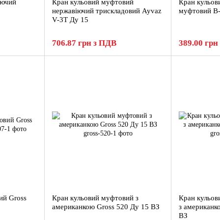
іючий
Кран кульовий муфтовий
Кран кульов
нержавіючий трискладовий Ayvaz
муфтовий В-З
V-3T Ду 15
706.87 грн з ПДВ
389.00 грн
ий Gross
Кран кульовий муфтовий з
Кран кульов
американкою Gross 520 Ду 15 ВЗ
з американк
ВЗ