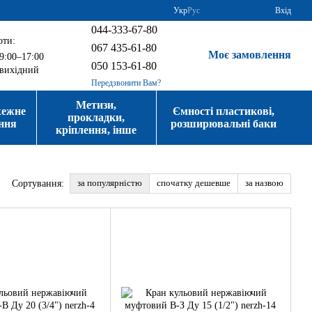
Укр
Рус
Вхід
044-333-67-80
оти:
067 435-61-80
Моє замовлення
9:00–17:00
050 153-61-80
вихідний
Передзвонити Вам?
Метизи,
жежне
Ємності пластикові,
прокладки,
ння
розширювальні баки
кріплення, інше
за популярністю
спочатку дешевше
за назвою
Сортування: