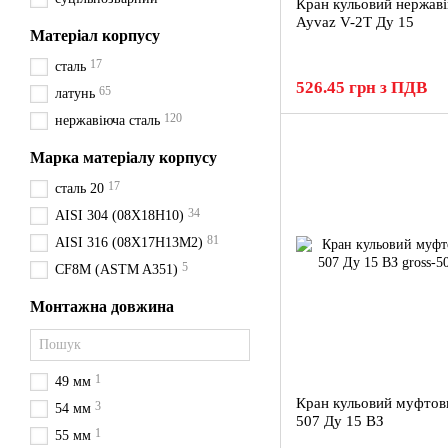
Кран кульовий нержав
Ayvaz V-2T Ду 15
Матеріал корпусу
17
сталь
526.45 грн з ПДВ
65
латунь
120
нержавіюча сталь
Марка матеріалу корпусу
17
сталь 20
34
AISI 304 (08X18H10)
81
AISI 316 (08X17H13M2)
5
CF8M (ASTM A351)
Монтажна довжина
1
49 мм
Кран кульовий муфтов
3
54 мм
507 Ду 15 ВЗ
1
55 мм