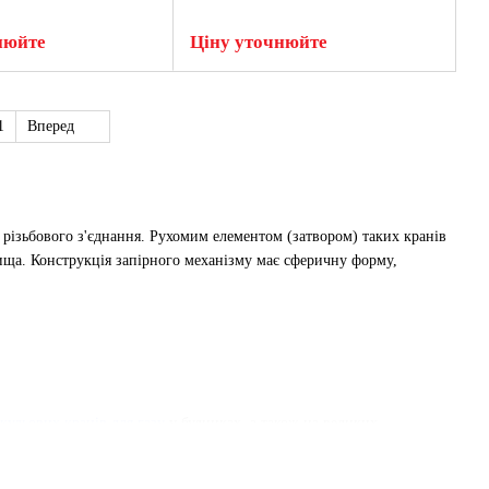
нюйте
Ціну уточнюйте
1
Вперед
різьбового з'єднання. Рухомим елементом (затвором) таких кранів
вища. Конструкція запірного механізму має сферичну форму,
кульових кранів для газу
у будинках, а також на великих
користовується в температурних межах до 200 °C.