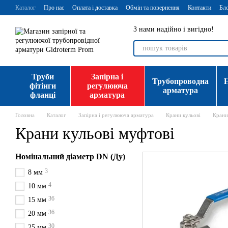
Перейти до основного контенту
Каталог
Про нас
Оплата і доставка
Обмін та повернення
Контакти
Бл
З нами надійно і вигідно!
Труби
Запірна і
Трубопроводна
фітінги
регулююча
арматура
фланці
арматура
Головна
Каталог
Запірна і регулююча арматура
Крани кульові
Крани
Крани кульові муфтові
Номінальний діаметр DN (Ду)
3
8 мм
4
10 мм
36
15 мм
36
20 мм
30
25 мм