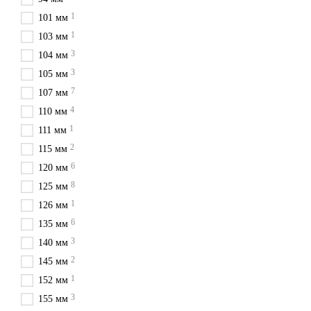
1
Влаштування кул
101 мм
1
103 мм
Основними частинами крана 
3
104 мм
Управління краном здійсню
3
часткове, що дозволяє заст
105 мм
також триходові крани, де
7
107 мм
прямує з вхідного отвору 
4
110 мм
або повністю перекриватис
1
111 мм
Матеріал корпус
2
115 мм
6
Сталевий корпус
- викори
120 мм
служби, ремонтопридатність
8
125 мм
Нержавіючий корпус
. Ви
1
126 мм
найдорожчі, але ціна випра
6
135 мм
найкращою ціною з ПДВ та
3
140 мм
Латунні кульові крани
- н
2
145 мм
експлуатації в температурн
1
152 мм
Види корпусів ку
3
155 мм