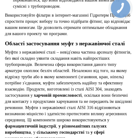
переконайтеся, що вони відповідають вашим вимогам та
сумісні з трубопроводом.
Використовуйте фільтри в інтернет-магазині Гідротерм Пром, щоб
спростити процес вибору та точно підібрати фітинг, що відповідає
вашим вимогам. Це дозволить отримати оптимальне обладнання
для вашого проекту чи програми.
Області застосування муфт з нержавіючої сталі
Муфти з нержавіючої сталі – невід'ємна частина арсеналу фітингів,
без якої складно уявити складання навіть найпростіших
трубопроводів. Величезна сфера використання даного типу
арматури охоплює безліч областей. Незалежно від того, на якому
відрізку труби або в якому компоненті (зганяння, кран, ніпель)
потрібне з'єднання, муфти забезпечують надійну та ефективну
взаємодію. Продукти, виготовлені із сталі AISI 304, знаходять
застосування у
харчовій промисловості
, оскільки вони безпечні
для контакту з продуктами харчування та не передають їм шкідливі
речовини. Муфти з нержавіючої сталі AISI 316 відрізняються
визначною міцністю і здатністю протистояти впливу агресивних
середовищ. Ці компоненти широко використовуються у
фармацевтичній індустрії
,
у різноманітних галузях
виробництва
, у
сільському
господарстві
та
у сфері