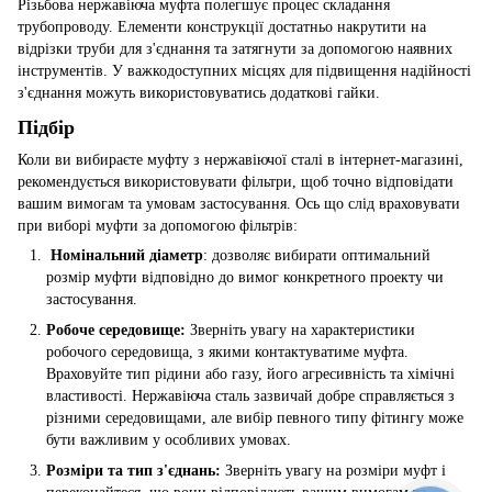
Різьбова нержавіюча муфта полегшує процес складання
трубопроводу. Елементи конструкції достатньо накрутити на
відрізки труби для з'єднання та затягнути за допомогою наявних
інструментів. У важкодоступних місцях для підвищення надійності
з'єднання можуть використовуватись додаткові гайки.
Підбір
Коли ви вибираєте муфту з нержавіючої сталі в інтернет-магазині,
рекомендується використовувати фільтри, щоб точно відповідати
вашим вимогам та умовам застосування. Ось що слід враховувати
при виборі муфти за допомогою фільтрів:
Номінальний діаметр
: дозволяє вибирати оптимальний
розмір муфти відповідно до вимог конкретного проекту чи
застосування.
Робоче середовище:
Зверніть увагу на характеристики
робочого середовища, з якими контактуватиме муфта.
Враховуйте тип рідини або газу, його агресивність та хімічні
властивості. Нержавіюча сталь зазвичай добре справляється з
різними середовищами, але вибір певного типу фітингу може
бути важливим у особливих умовах.
Розміри та тип з'єднань:
Зверніть увагу на розміри муфт і