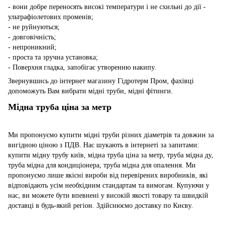
- вони добре переносять високі температури і не схильні до дії -
ультрафіолетових променів;
- не руйнуються;
- довговічність;
- непроникний;
- проста та зручна установка;
- Поверхня гладка, запобігає утворенню накипу.
Звернувшись до інтернет магазину Гідротерм Пром, фахівці
допоможуть Вам вибрати мідні труби, мідні фітинги.
Мідна труба ціна за метр
Ми пропонуємо купити мідні труби різних діаметрів та довжин за
вигідною ціною з ПДВ. Нас шукають в інтернеті за запитами:
купити мідну трубу київ, мідна труба ціна за метр, труба мідна ду,
труба мідна для кондиціонера, труба мідна для опалення. Ми
пропонуємо лише якісні вироби від перевірених виробників, які
відповідають усім необхідним стандартам та вимогам. Купуючи у
нас, ви можете бути впевнені у високій якості товару та швидкій
доставці в будь-який регіон. Здійснюємо доставку по Києву.