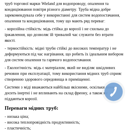
труб торгової марки Wieland для водопроводу, опалення та
кондиціювання повітря різного діаметру. Труба мідна добре
зарекомендувала себе у використанні для систем водопостачання,
опалення та кондиціювання, тому що мають ряд переваг:
- корозійна стійкість: мідь стійка до корозії і не схильна до
іржавлення, що дозволяє їй тривалий час служити без втрати
якості.
- термостійкість: мідні труби стійкі до високих температур і не
деформуються під час нагрівання, що робить їх ідеальним вибором
для систем опалення та гарячого водопостачання.
- Екологічність: мідь є матеріалом, який не виділяє шкідливих
речовин при експлуатації, тому використання мідних труб сприяє
створенню здорового середовища в приміщенні.
Системи з міді вважаються найбільш якісними, оскільки вони
досить інертні і не впливають на склад фреону, а також не
піддаються корозії.
Переваги мідних труб:
- низька ціна;
- висока теплопровідність продуктивність;
- пластичність;