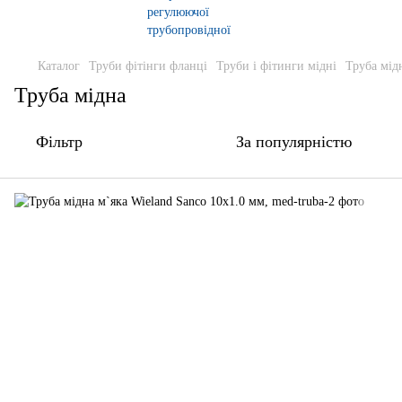
Каталог
Труби фітінги фланці
Труби і фітинги мідні
Труба мід
Труба мідна
Фільтр
За популярністю