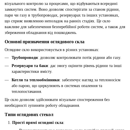
візуального контролю за процесами, що відбуваються всередині
замкнутих систем. Воно дозволяє спостерігати за станом рідини,
пари чи газу в трубопроводах, резервуарах та інших установках,
що сприяє виявленню неполадок на ранніх стадіях. Це скло
важливе для забезпечення безперебійної роботи систем, а також для
збереження обладнання від пошкоджень.
Основні призначення оглядового скла
Оглядове скло використовується в різних установках:
Трубопроводи
: дозволяє контролювати потік рідини або газу.
Резервуари та баки
: дає змогу оцінити рівень рідини та інші
характеристики вмісту.
Котли та теплообмінники
: забезпечує нагляд за теплоносієм
або парою, що циркулюють в системах опалення та
теплопостачання.
Це скло дозволяє здійснювати візуальне спостереження без
необхідності зупиняти роботу обладнання.
Типи оглядових стекол
Прості прямі оглядові скла
: