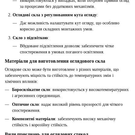
Використовуються у випадках, коли потрібен прямий огляд
за процесами без додаткових механізмів.
Оглядові скла з регулюванням кута огляду
:
Дає можливість налаштувати кут огляду, що особливо
корисно для складних монтажних умов.
Скло з підсвіткою
:
Вбудоване підсвітлення дозволяє забезпечити чітке
спостереження в умовах поганого освітлення.
Матеріали для виготовлення оглядового скла
Оглядове скло може бути виготовлене з різних матеріалів, що
забезпечують міцність та стійкість до температурних змін і
хімічних впливів:
Боросилікатне скло
: використовується у високотемпературних
і агресивних середовищах.
Оптичне скло
: надає високий рівень прозорості для чіткого
спостереження.
Композитні матеріали
: забезпечують високу механічну
стійкість і корозійну стійкість.
Види приєднань для оглядових стекол