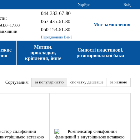
Укр
Рус
Вхід
044-333-67-80
оти:
067 435-61-80
Моє замовлення
9:00–17:00
050 153-61-80
вихідний
Передзвонити Вам?
Метизи,
жежне
Ємності пластикові,
прокладки,
ння
розширювальні баки
кріплення, інше
за популярністю
спочатку дешевше
за назвою
Сортування: