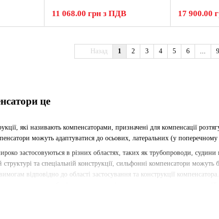
11 068.00 грн з ПДВ
17 900.00 
Назад
1
2
3
4
5
6
...
нсатори це
рукції, які називають компенсаторами, призначені для компенсації розтя
пенсатори можуть адаптуватися до осьових, латеральних (у поперечному 
роко застосовуються в різних областях, таких як трубопроводи, судини п
ій структурі та спеціальній конструкції, сильфонні компенсатори можуть 
вимогам відповідно до області застосування та конструкції компенсатора
ри правильному доборі та встановленні компенсатора, що гарантує надійн
я сильфонних компенсаторів