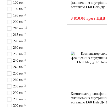
1
160 мм
фланцевий з внутрішн
вставкою L60 Hels Ду 
2
190 мм
2
195 мм
3 810.00 грн з ПДВ
2
200 мм
11
210 мм
7
215 мм
5
220 мм
1
230 мм
2
235 мм
4
240 мм
7
245 мм
6
250 мм
6
260 мм
2
285 мм
2
290 мм
Компенсатор сильфон
фланцевий з внутрішн
1
295 мм
вставкою L60 Hels Ду 
6
300 мм