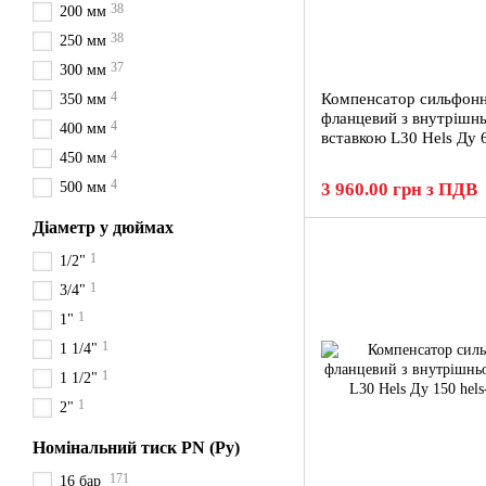
38
200 мм
38
250 мм
37
300 мм
4
Компенсатор сильфон
350 мм
фланцевий з внутрішн
4
400 мм
вставкою L30 Hels Ду 
4
450 мм
4
500 мм
3 960.00 грн з ПДВ
Діаметр у дюймах
1
1/2"
1
3/4"
1
1"
1
1 1/4"
1
1 1/2"
1
2"
Номінальний тиск PN (Ру)
171
16 бар