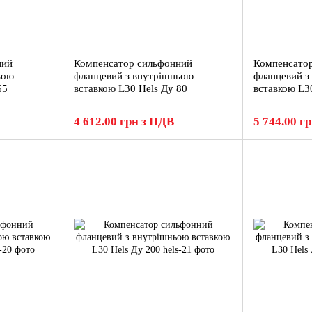
ний
Компенсатор сильфонний
Компенсато
ьою
фланцевий з внутрішньою
фланцевий з
65
вставкою L30 Hels Ду 80
вставкою L3
4 612.00 грн з ПДВ
5 744.00 г