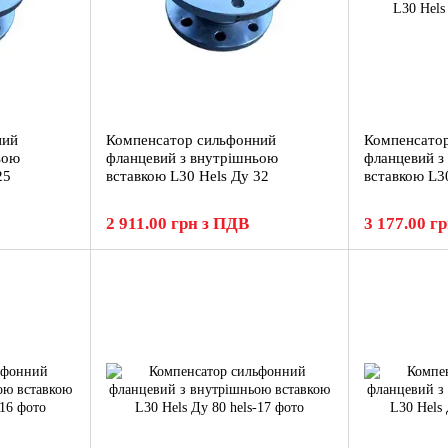
ний
Компенсатор сильфонний
Компенсато
ьою
фланцевий з внутрішньою
фланцевий з
25
вставкою L30 Hels Ду 32
вставкою L3
2 911.00 грн з ПДВ
3 177.00 г