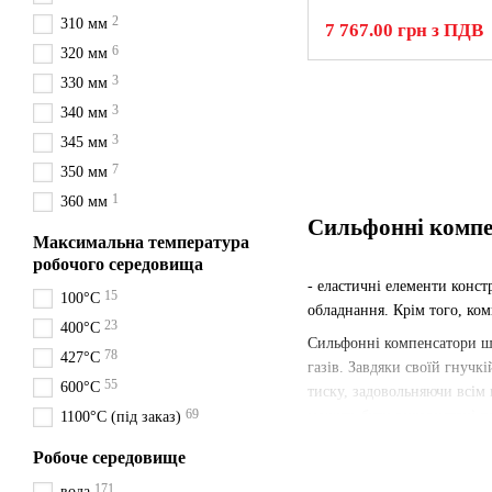
2
310 мм
7 767.00 грн з ПДВ
6
320 мм
3
330 мм
3
340 мм
3
345 мм
7
350 мм
1
360 мм
Сильфонні компе
Максимальна температура
робочого середовища
- еластичні елементи конст
15
100°С
обладнання. Крім того, ком
23
400°С
Сильфонні компенсатори ши
78
427°С
газів. Завдяки своїй гнучк
55
600°С
тиску, задовольняючи всім 
69
можуть бути використані п
1100°С (під заказ)
Метод приєднанн
Робоче середовище
171
вода