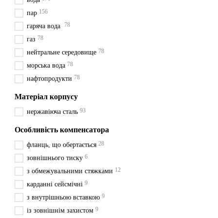
Сильфонні компенсатори мо
156
пар
найпоширеніших методів п
78
гаряча вода
Приварні
сильфонні компе
78
газ
компенсатором та трубопр
78
нейтральне середовище
Сильфонні компенсатори
ф
78
морська вода
з'єднання забезпечують лег
78
нафтопродукти
Різьбові
сильфонні компенс
Матеріал корпусу
повинно бути легким в уста
93
нержавіюча сталь
В інтернет магазині Гідро
торгових марок Ayvaz та He
Особливість компенсатора
об'єктів будівництва даною
28
правильного вибору обладна
фланць, що обертається
перевізником. Доставка в о
6
зовнішнього тиску
Хмельницький, Миколаїв, Кр
12
з обмежувальними стяжками
9
карданні сейсмічні
9
з внутрішньою вставкою
9
із зовнішнім захистом