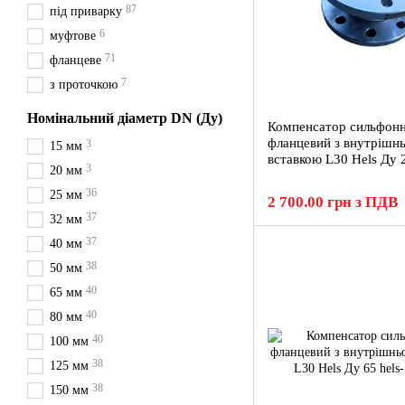
87
під приварку
6
муфтове
71
фланцеве
7
з проточкою
Номінальний діаметр DN (Ду)
Компенсатор сильфон
фланцевий з внутрішн
3
15 мм
вставкою L30 Hels Ду 
3
20 мм
36
25 мм
2 700.00 грн з ПДВ
37
32 мм
37
40 мм
38
50 мм
40
65 мм
40
80 мм
40
100 мм
38
125 мм
38
150 мм