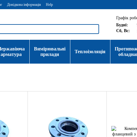
ог
Довідкова інформація
Help
Графік роб
Будні:
Сб, Вс:
Нержавіюча
Вимірювальні
Протипо
Теплоізоляція
арматура
прилади
обладна