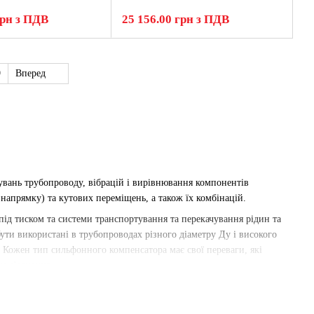
грн з ПДВ
25 156.00 грн з ПДВ
9
Вперед
гувань трубопроводу, вібрацій і вирівнювання компонентів
напрямку) та кутових переміщень, а також їх комбінацій.
ід тиском та системи транспортування та перекачування рідин та
бути використані в трубопроводах різного діаметру Ду і високого
. Кожен тип сильфонного компенсатора має свої переваги, які
е з'єднання.