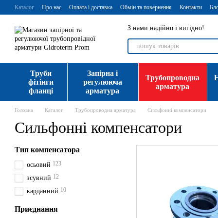
Перейти до основного контенту
Каталог
Про нас
Оплата і доставка
Обмін та повернення
Контакти
Бл
З нами надійно і вигідно!
Труби
Запірна і
Трубопроводна
фітінги
регулююча
арматура
фланці
арматура
Головна
Каталог
Трубопроводна арматура
Сильфонні компенсатори
Сильфонні компенсатори
Тип компенсатора
123
осьовий
12
зсувний
10
карданний
Приєднання