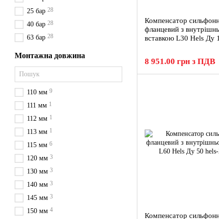
28
25 бар
Компенсатор сильфон
28
40 бар
фланцевий з внутрішн
28
63 бар
вставкою L30 Hels Ду 
Монтажна довжина
8 951.00 грн з ПДВ
9
110 мм
1
111 мм
1
112 мм
1
113 мм
6
115 мм
3
120 мм
3
130 мм
3
140 мм
3
145 мм
4
150 мм
Компенсатор сильфон