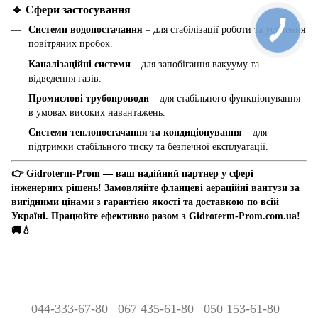
🔹 Сфери застосування
Системи водопостачання
– для стабілізації роботи та усунення
повітряних пробок.
Каналізаційні системи
– для запобігання вакууму та
відведення газів.
Промислові трубопроводи
– для стабільного функціонування
в умовах високих навантажень.
Системи теплопостачання та кондиціонування
– для
підтримки стабільного тиску та безпечної експлуатації.
👉 Gidroterm-Prom — ваш надійний партнер у сфері
інженерних рішень! Замовляйте фланцеві аераційні вантузи за
вигідними цінами з гарантією якості та доставкою по всій
Україні. Працюйте ефективно разом з Gidroterm-Prom.com.ua!
🚚💧
044-333-67-80
067 435-61-80
050 153-61-80