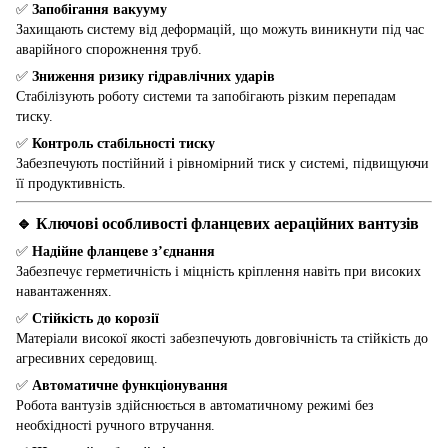
✅
Запобігання вакууму
Захищають систему від деформацій, що можуть виникнути під час
аварійного спорожнення труб.
✅
Зниження ризику гідравлічних ударів
Стабілізують роботу системи та запобігають різким перепадам
тиску.
✅
Контроль стабільності тиску
Забезпечують постійний і рівномірний тиск у системі, підвищуючи
її продуктивність.
🔹 Ключові особливості фланцевих аераційних вантузів
✅
Надійне фланцеве з’єднання
Забезпечує герметичність і міцність кріплення навіть при високих
навантаженнях.
✅
Стійкість до корозії
Матеріали високої якості забезпечують довговічність та стійкість до
агресивних середовищ.
✅
Автоматичне функціонування
Робота вантузів здійснюється в автоматичному режимі без
необхідності ручного втручання.