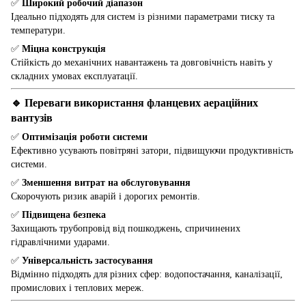
✅
Широкий робочий діапазон
Ідеально підходять для систем із різними параметрами тиску та
температури.
✅
Міцна конструкція
Стійкість до механічних навантажень та довговічність навіть у
складних умовах експлуатації.
🔹 Переваги використання фланцевих аераційних
вантузів
✅
Оптимізація роботи системи
Ефективно усувають повітряні затори, підвищуючи продуктивність
системи.
✅
Зменшення витрат на обслуговування
Скорочують ризик аварій і дорогих ремонтів.
✅
Підвищена безпека
Захищають трубопровід від пошкоджень, спричинених
гідравлічними ударами.
✅
Універсальність застосування
Відмінно підходять для різних сфер: водопостачання, каналізації,
промислових і теплових мереж.