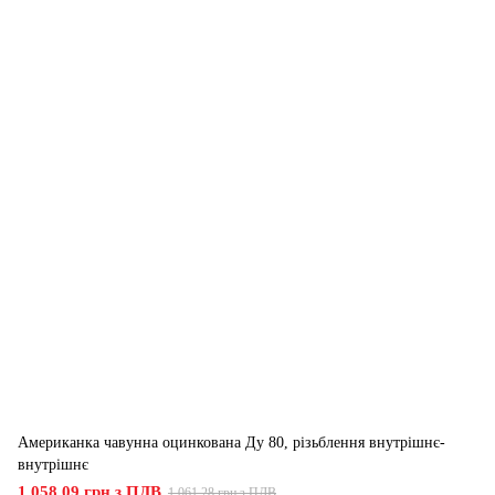
Американка чавунна оцинкована Ду 80, різьблення внутрішнє-
внутрішнє
1 058.09 грн з ПДВ
1 061.28 грн з ПДВ