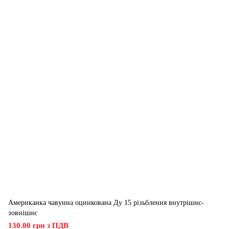
Американка чавунна оцинкована Ду 15 різьблення внутрішнє-
зовнішнє
130.00 грн з ПДВ