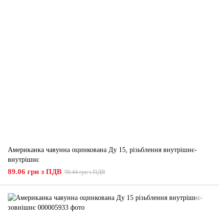
Американка чавунна оцинкована Ду 15, різьблення внутрішнє-
внутрішнє
89.06 грн з ПДВ
90.44 грн з ПДВ