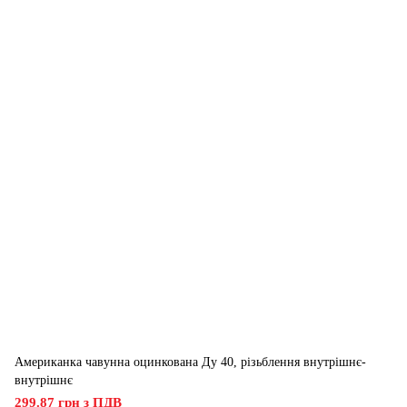
Американка чавунна оцинкована Ду 40, різьблення внутрішнє-
внутрішнє
299.87 грн з ПДВ