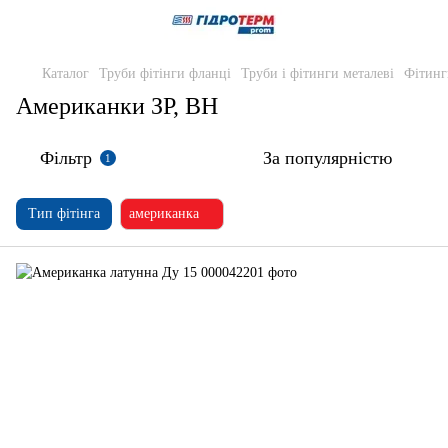
Каталог
Труби фітінги фланці
Труби і фітинги металеві
Фітинг
Американки ЗР, ВН
Фільтр
За популярністю
1
Тип фітінга
американка