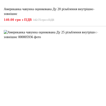
Американка чавунна оцинкована Ду 20 різьблення внутрішнє-
зовнішнє
140.00 грн з ПДВ
142.75 грн з ПДВ