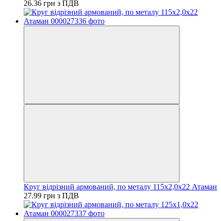
26.36 грн з ПДВ
Круг відрізний армований, по металу 115х2,0х22 Атаман
27.99 грн з ПДВ