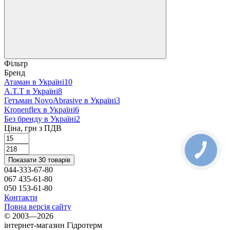
Фільтр
Бренд
Атаман в Україні
10
A.T.T в Україні
8
Гетьман NovoAbrasive в Україні
3
Kronenflex в Україні
6
Без бренду в Україні
2
Ціна, грн з ПДВ
Показати 30 товарів
044-333-67-80
067 435-61-80
050 153-61-80
Контакти
Повна версія сайту
© 2003—2026
інтернет-магазин Гідротерм