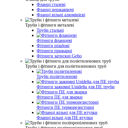
Фланці сталеві
Фланці нержавіючі
Фланці вільні алюмінієві
Труби і фітинги металеві
Труби стальні
Фітинги фланцеві
Фітинги різьбові
Фітинги приварні
Фітинги затискні Gebo
Труби і фітинги для поліетиленових труб
Труби поліетиленові
Фітинги зажимні Unidelta для ПЕ труби
Фітинги ПЕ для зварки
Фітинги ПЕ терморезисторні
Фланці вільні для ПЕ втулки
Труби і фітинги поліпропіленових труб