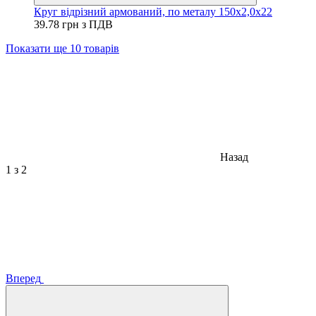
Круг відрізний армований, по металу 150х2,0х22
39.78 грн з ПДВ
Показати ще 10 товарів
Назад
1
з 2
Вперед