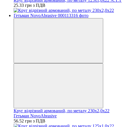
Круг відрізний армований, по металу 125х1,0х22 A.T.T
25.33 грн з ПДВ
Круг відрізний армований, по металу 230х2,0х22
Гетьман NovoAbrasive
56.52 грн з ПДВ