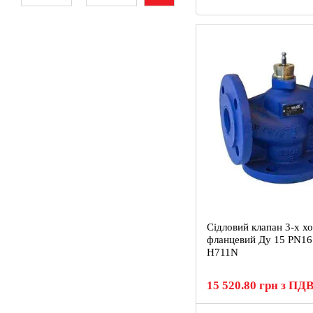
Сідловий клапан 3-х х
фланцевий Ду 15 PN16
H711N
15 520.80 грн з ПД