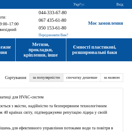
Укр
Рус
Вхід
044-333-67-80
оти:
067 435-61-80
Моє замовлення
9:00–17:00
050 153-61-80
вихідний
Передзвонити Вам?
Метизи,
жежне
Ємності пластикові,
прокладки,
ння
розширювальні баки
кріплення, інше
за популярністю
спочатку дешевше
за назвою
Сортування:
оматиці для HVAC-систем
ться з якістю, надійністю та безперервним технологічним
ж 40 країнах світу, підтверджуючи репутацію лідера у своїй
ішень для ефективного управління потоками води та повітря в