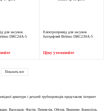
ід для засувок
Електропривід для засувок
Belimo DRC24A-5
батерфляй Belimo DRC230A-5
нюйте
Ціну уточнюйте
Показать все
овідної арматури і деталей трубопроводів представляє інтернет
овари, Васильків, Фастів, Переяслів, Обухів, Вешневе, Бориспіль,