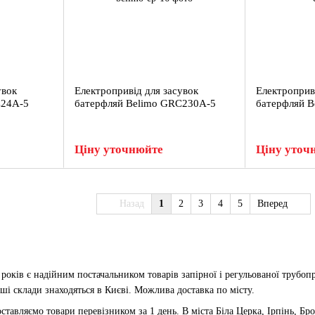
увок
Електропривід для засувок
Електроприв
C24A-5
батерфляй Belimo GRC230A-5
батерфляй 
Ціну уточнюйте
Ціну уточ
Назад
1
2
3
4
5
Вперед
років є надійним постачальником товарів запірної і регульованої трубопр
аші склади знаходяться в Києві. Можлива доставка по місту.
оставляємо товари перевізником за 1 день. В міста Біла Церка, Ірпінь, Бр