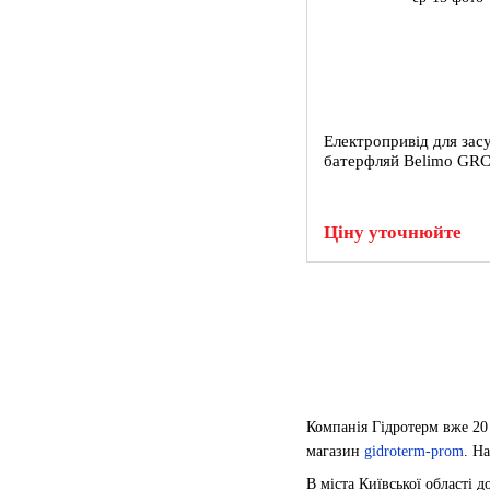
Електропривід для зас
батерфляй Belimo GR
Ціну уточнюйте
Компанія Гідротерм вже 20 
магазин
gidroterm-prom
. Н
В міста Київської області д