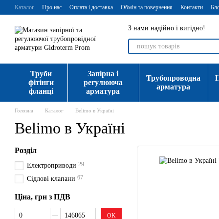
Перейти до основного контенту
Каталог
Про нас
Оплата і доставка
Обмін та повернення
Контакти
Бл
З нами надійно і вигідно!
Труби
Запірна і
Трубопроводна
фітінги
регулююча
арматура
фланці
арматура
Головна
Каталог
Belimo в Україні
Belimo в Україні
Розділ
29
Електроприводи
67
Сідлові клапани
Ціна, грн з ПДВ
Від Ціна, грн з ПДВ
До Ціна, грн з ПДВ
OK