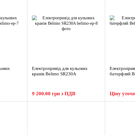
ьових
Електропривід для кульових
Електроприв
кранів Belimo SR230A
батерфляй 
9 200.00 грн з ПДВ
Ціну уточ