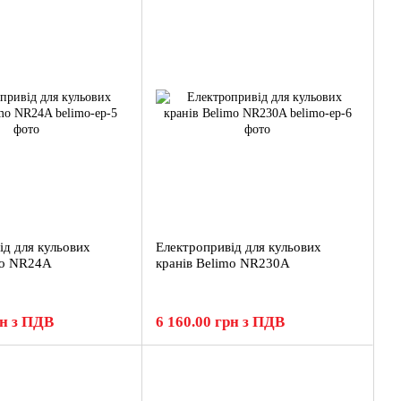
ід для кульових
Електропривід для кульових
mo NR24A
кранів Belimo NR230A
рн з ПДВ
6 160.00 грн з ПДВ