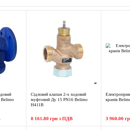
системах опалення, вентиляції та кондиціонування повітр
клієнтам продукцію, в якій поєднуються найвища якість, п
Інновації BELIMO задають тон усієї галузі — багато техн
тут. Компанія активно використовує досвід як своїх інжен
та створення передових рішень.
Продукція
BELIMO
щодня проходить перевірку в умовах р
задоволеності клієнтів зміцнює позиції компанії як глоба
одовий
Сідловий клапан 2-х ходовий
Електроприв
 Belimo
муфтовий Ду 15 PN16 Belimo
кранів Beli
H411B
В
8 161.80 грн з ПДВ
3 960.00 г