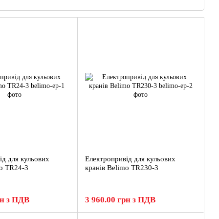
я (HVAC). Завдяки вузькій спеціалізації компанія пропонує своїм
родумана інженерія та доступна вартість.
ологічних проривів у галузі автоматизації розпочинаються саме
ерів, так і кінцевих користувачів для постійного вдосконалення
еальної експлуатації у всьому світі. Високий рівень
льного лідера у сфері автоматизації HVAC-систем.
ід для кульових
Електропривід для кульових
mo TR24-3
кранів Belimo TR230-3
рн з ПДВ
3 960.00 грн з ПДВ