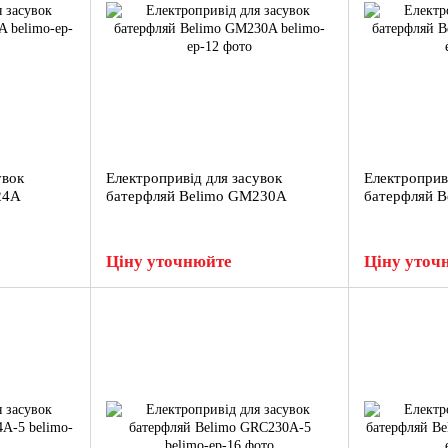
увок
Електропривід для засувок
Електроприв
24A
батерфляй Belimo GM230A
батерфляй 
Ціну уточнюйте
Ціну уточ