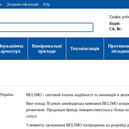
ог
Довідкова інформація
Help
Графік роб
Будні:
Сб, Вс:
Нержавіюча
Вимірювальні
Протипо
Теплоізоляція
арматура
прилади
обладна
BELIMO - світовий еталон надійності та інновацій в авт
Вже понад 30 років швейцарська компанія BELIMO асоціює
розвитком. Продукція бренду використовується у більш ні
галузі.
З моменту заснування BELIMO зосереджена на розробці р