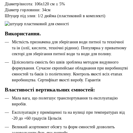
Діаметр/висота: 106х120 см ± 5%
Діаметр горловини: 34см
Штуцер під злив: 1/2 дюйма (пластиковий в комплекті)
Використання.
Місткість призначена для зберігання води питної та технічної
та ін (олії, кислоти, технічні рідини). Популярна у приватному
секторі для зберігання питної води та води для поливу.
Ціліснолита ємність без швів зроблена методом видувного
формування. Сучасне європейське обладнання при виробництві
ємностей та баків із поліетилену. Контроль якості всіх етапах
виробництва. Сертифікат якості виробу. Гарантія
Властивості вертикальних ємностей:
Мала вага, що полегшує транспортування та експлуатацію
виробів.
Експлуатація у приміщенні та на вулиці при температурах від
-20 до +60 градусів Цельсія.
Великий асортимент обсягу та форм ємностей дозволить
задовольнити будь-яку потребу.