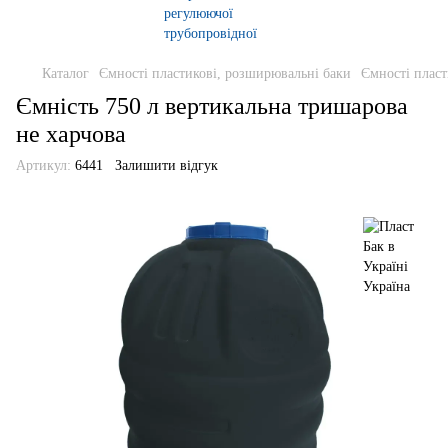
Каталог
Ємності пластикові, розширювальні баки
Ємності пласт
Ємність 750 л вертикальна тришарова
не харчова
Артикул:
6441
Залишити відгук