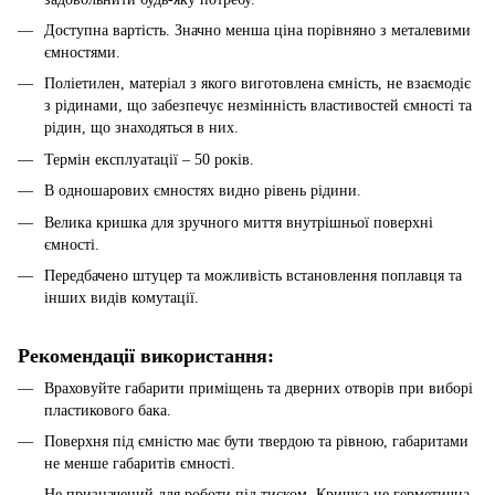
Доступна вартість. Значно менша ціна порівняно з металевими
ємностями.
Поліетилен, матеріал з якого виготовлена ​​ємність, не взаємодіє
з рідинами, що забезпечує незмінність властивостей ємності та
рідин, що знаходяться в них.
Термін експлуатації – 50 років.
В одношарових ємностях видно рівень рідини.
Велика кришка для зручного миття внутрішньої поверхні
ємності.
Передбачено штуцер та можливість встановлення поплавця та
інших видів комутації.
Рекомендації використання:
Враховуйте габарити приміщень та дверних отворів при виборі
пластикового бака.
Поверхня під ємністю має бути твердою та рівною, габаритами
не менше габаритів ємності.
Не призначений для роботи під тиском. Кришка не герметична.