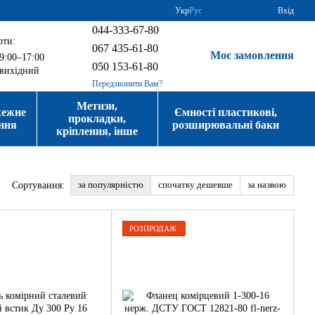
Укр
Рус
Вхід
044-333-67-80
оти:
067 435-61-80
Моє замовлення
9:00–17:00
050 153-61-80
вихідний
Передзвонити Вам?
Метизи,
жежне
Ємності пластикові,
прокладки,
ння
розширювальні баки
кріплення, інше
за популярністю
спочатку дешевше
за назвою
Сортування:
РОЗПРОДАЖ