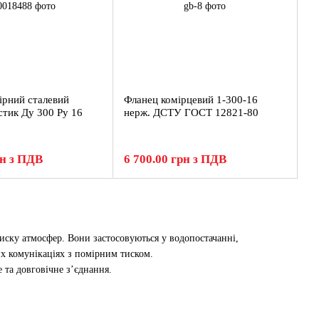
ірний сталевий
Фланец комірцевий 1-300-16
стик Ду 300 Ру 16
нерж. ДСТУ ГОСТ 12821-80
рн з ПДВ
6 700.00 грн з ПДВ
иску атмосфер. Вони застосовуються у водопостачанні,
х комунікаціях з помірним тиском.
е та довговічне з’єднання.