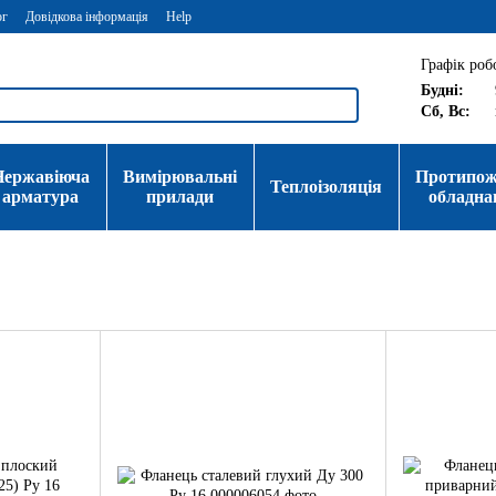
ог
Довідкова інформація
Help
Графік роб
Будні:
Сб, Вс:
Нержавіюча
Вимірювальні
Протипо
Теплоізоляція
арматура
прилади
обладна