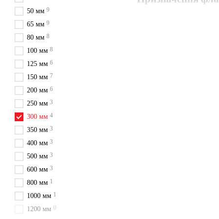
9
50 мм
під’єднання трубопрово
9
65 мм
монтаж запірної арматур
8
80 мм
встановлення з’єднань 
8
100 мм
створення розбірних ст
6
125 мм
7
150 мм
6
Типи фланців, що
200 мм
3
250 мм
Плоскі приварні, для з
4
300 мм
Глухі, для герметичног
3
350 мм
Вільні фланці під ПЕ-в
3
400 мм
Виконання відповідно 
3
500 мм
3
600 мм
1
800 мм
Матеріали та ха
1
1000 мм
Виготовлення зі сталі 
0
1200 мм
Робочий тиск — 16 атм 