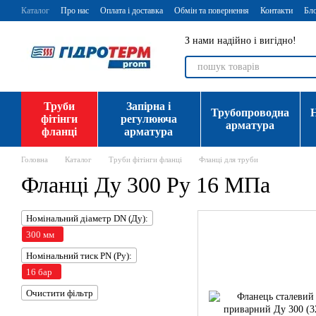
Перейти до основного контенту
Каталог
Про нас
Оплата і доставка
Обмін та повернення
Контакти
Бл
З нами надійно і вигідно!
Труби
Запірна і
Трубопроводна
фітінги
регулююча
арматура
фланці
арматура
Головна
Каталог
Труби фітінги фланці
Фланці для труби
Фланці Ду 300 Ру 16 МПа
Номінальний діаметр DN (Ду):
300 мм
Номінальний тиск PN (Ру):
16 бар
Очистити фільтр