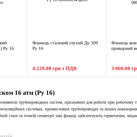
ский
Фланець сталевий глухий Ду 300
Фланець ком
) Ру 16
Ру 16
приварний в
4 229.08 грн з ПДВ
3 060.00 г
ском 16 атм (Ру 16)
 елементи трубопровідних систем, призначені для роботи при робочому т
ентиляційних системах, промислових трубопроводах та інших інженерни
йній сталі та точній геометрії такі фланці забезпечують герметичне, міцн
анців