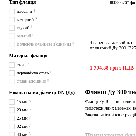
Тип фланця
1
плоский
2
комірний
1
глухий
0
вільний
Фланець сталевий пло
0
ізолююче фланцеве з'єднання
приварний Ду 300 (325
Матеріал фланця
3
сталь
1 794.88 грн з ПДВ
1
нержавіюча сталь
0
сплав алюмінію
Фланці Ду 300 ти
Номінальний діаметр DN (Ду)
6
Фланці Ру 16 — це надійні
15 мм
теплотехнічних мережах, в
6
20 мм
Завдяки якісній конструкці
7
25 мм
7
32 мм
8
Призначення фл
40 мм