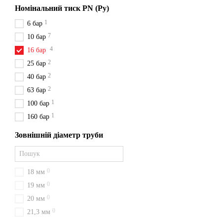
Номінальний тиск PN (Ру)
Висока стійкість до ме
1
6 бар
Гарантована сумісність
7
10 бар
4
16 бар
Переваги фланці
2
25 бар
2
точна обробка поверхні
40 бар
2
63 бар
стабільна геометрія дл
1
100 бар
сертифікована якість та
1
160 бар
наявність великого асор
Зовнішній діаметр труби
можливість швидкої дост
Купити фланці Ду
Придбати сталеві, нержаві
0
18 мм
та теплотехніки. Ми пропо
0
19 мм
роботи. Обираючи Гідротерм
0
20 мм
З нами вигідно!
0
21,3 мм