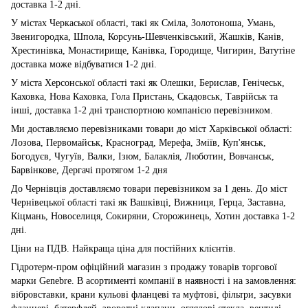
доставка 1-2 дні.
У містах Черкаської області, такі як Сміла, Золотоноша, Умань,
Звенигородка, Шпола, Корсунь-Шевченківський, Жашків, Канів,
Хрестинівка, Монастирище, Канівка, Городище, Чигирин, Ватутіне
доставка може відбуватися 1-2 дні.
У міста Херсонської області такі як Олешки, Берислав, Генічеськ,
Каховка, Нова Каховка, Гола Пристань, Скадовськ, Таврійськ та
інші, доставка 1-2 дні транспортною компанією перевізником.
Ми доставляємо перевізниками товари до міст Харківської області:
Лозова, Первомайськ, Красноград, Мерефа, Зміїв, Куп'янськ,
Богодуєв, Чугуїв, Валки, Ізюм, Балаклія, Люботин, Вовчанськ,
Барвінкове, Дергачі протягом 1-2 дня
До Чернівців доставляємо товари перевізником за 1 день. До міст
Чернівецької області такі як Вашківці, Вижниця, Герца, Заставна,
Кіцмань, Новоселиця, Сокиряни, Сторожинець, Хотин доставка 1-2
дні.
Ціни на ПДВ. Найкраща ціна для постійних клієнтів.
Гідротерм-пром офіційний магазин з продажу товарів торгової
марки Genebre. В асортименті компанії в наявності і на замовлення:
вібровставки, крани кульові фланцеві та муфтові, фільтри, засувки