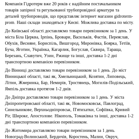
Компанія Гідротерм вже 20 років є надійним постачальником
товарів запірної та регульованої трубопровідної арматури та
деталей трубопроводів, що представляє інтернет магазин gidroterm-
prom. Наші склади знаходяться у Києві. Можлива доставка по місту.
До Київської області доставляємо товари перевізником за 1 день. У
міста Біла Церква, Ірпінь, Бровари, Васильків, Фастів, Переяслав,
Обухів, Весняне, Бориспіль, Вишгород, Миронівка, Боярка, Тетіїв,
Буча, Яготин, Українка, Кагарлик, Богуслав, Сквира, Тараща,
Березань, Славутич, Узин, Ржище та інші, доставка 1-2 дні
транспортною компанією перевізником.
До Вінниці доставляємо товари перевізником за 1 день. До міст
Вінницької області, такі як, Хмельницький, Козятин, Липовець,
Літин, Жмеринка, Бар, Немирів, Тростянець, Могилів-Подільський,
Ямпіль доставка протягом 1-2 днів.
До Дніпра доставляємо товари перевізником за 1 день. У міста
Дніпропетровської області, такі як, Новомосковськ, Павлоград,
Синельникове, Верхньодніпровськ, П'ятихатки, Софіївка, Кривий
Ріг, Широке, Апостолове. Нікополь, Томаківка та інші, доставка 1-2
дні транспортною компанією перевізником.
До Житомира доставляємо товари перевізником за 1 день.
Новоград-Волинський, Бердичів, Коростень, Малин, Овруч,