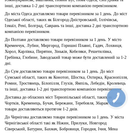
інші, доставка 1-2 дні транспортною компанією перевізником.
До міста Одеса доставляємо товари перевізником за 1 день. До міст
Одеської області, таких як Білгород-Дністровський, Іллічівськ,
Ізмаїл, Рені, Болград, Саврань та інші, доставка 2 дні транспортною
компанією перевізником.
До Полтави доставляємо товари перевізником за 1 день. У місто
Кременчук, Лубни, Миргород, Горишні Плавні, Гадяч, Лохвиця,
Хорол, Карлівка, Пирятин, Зіньків, Кобеляки, Решетилівка,
Гребінка, Глобине, Заводський товар може бути доставлений за 1-2
дні.
До Сум доставляємо товари перевізником за 1 день. До міст
Сумської області, таких як Конотоп, Шостка, Охтирка, Краснопілля,
Ромни, Тростянець, Білопілля, Глухів, Ямпіль, Лебедін, Кролевець
та інші, доставка 1-2 дні транспортною компанією перевізником.
Доставка до обласних міст Тернопільської області, таких як
Чортків, Кременець, Бучач, Бережани, Теребовля, Збараж та інші
товари доставляються протягом 1-2 днів.
До Чернігова доставляємо товари перевізником за 1 день. У міста
Чернігівської області такі як Ніжин, Прилуки, Новгород
Сіверський, Батурин, Бахмач, Бобровиця, Городня, Ічня, Мена