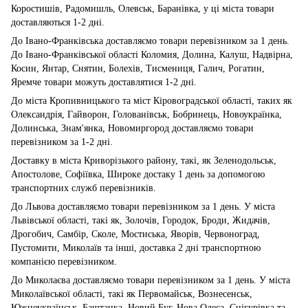
Коростишів, Радомишль, Олевськ, Баранівка, у ці міста товари
доставляються 1-2 дні.
До Івано-Франківська доставляємо товари перевізником за 1 день.
До Івано-Франківської області Коломия, Долина, Калуш, Надвірна,
Косин, Янтар, Снятин, Болехів, Тисмениця, Галич, Рогатин,
Яремче товари можуть доставлятися 1-2 дні.
До міста Кропивницького та міст Кіровоградської області, таких як
Олександрія, Гайворон, Голованівськ, Бобринець, Новоукраїнка,
Долинська, Знам'янка, Новомиргород доставляємо товари
перевізником за 1-2 дні.
Доставку в міста Криворізького району, такі, як Зеленодольськ,
Апостолове, Софіївка, Широке достаку 1 день за допомогою
транспортних служб перевізників.
До Львова доставляємо товари перевізником за 1 день. У міста
Львівської області, такі як, Золочів, Городок, Броди, Жидачів,
Дрогобич, Самбір, Сколе, Мостиська, Яворів, Червоноград,
Пустомити, Миколаїв та інші, доставка 2 дні транспортною
компанією перевізником.
До Миколаєва доставляємо товари перевізником за 1 день. У міста
Миколаївської області, такі як Первомайськ, Вознесенськ,
Южноукраїнськ, Баштанка, Новий Буг, Нова Одеса, Снігурівка та