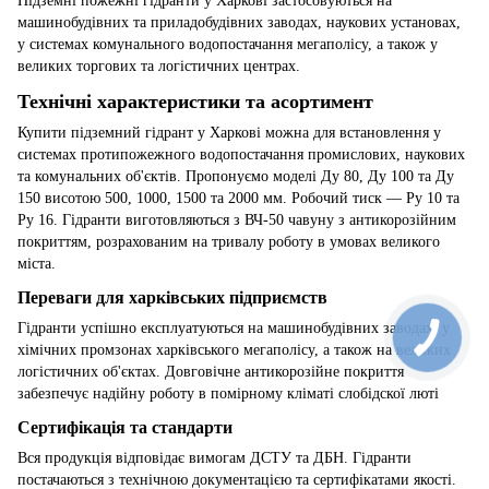
Підземні пожежні гідранти у Харкові застосовуються на
машинобудівних та приладобудівних заводах, наукових установах,
у системах комунального водопостачання мегаполісу, а також у
великих торгових та логістичних центрах.
Технічні характеристики та асортимент
Купити підземний гідрант у Харкові можна для встановлення у
системах протипожежного водопостачання промислових, наукових
та комунальних об'єктів. Пропонуємо моделі Ду 80, Ду 100 та Ду
150 висотою 500, 1000, 1500 та 2000 мм. Робочий тиск — Ру 10 та
Ру 16. Гідранти виготовляються з ВЧ-50 чавуну з антикорозійним
покриттям, розрахованим на тривалу роботу в умовах великого
міста.
Переваги для харківських підприємств
Гідранти успішно експлуатуються на машинобудівних заводах, у
хімічних промзонах харківського мегаполісу, а також на великих
логістичних об'єктах. Довговічне антикорозійне покриття
забезпечує надійну роботу в помірному кліматі слобідскої люті
Сертифікація та стандарти
Вся продукція відповідає вимогам ДСТУ та ДБН. Гідранти
постачаються з технічною документацією та сертифікатами якості.