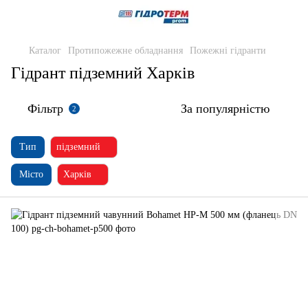
Каталог
Протипожежне обладнання
Пожежні гідранти
Гідрант підземний Харків
Фільтр
За популярністю
2
Тип
підземний
Місто
Харків