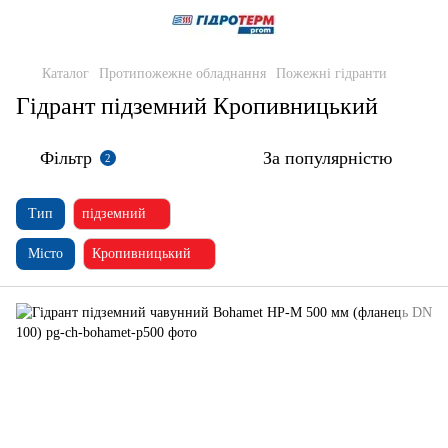
Каталог
Протипожежне обладнання
Пожежні гідранти
Гідрант підземний Кропивницький
Фільтр
За популярністю
2
Тип
підземний
Місто
Кропивницький