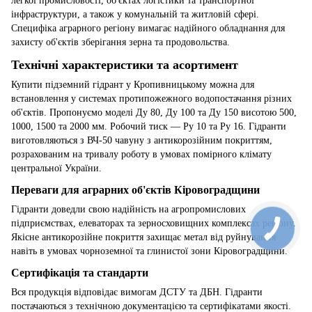
легкої промисловості, об'єктах логістики та транспортної
інфраструктури, а також у комунальній та житловій сфері.
Специфіка аграрного регіону вимагає надійного обладнання для
захисту об'єктів зберігання зерна та продовольства.
Технічні характеристики та асортимент
Купити підземний гідрант у Кропивницькому можна для
встановлення у системах протипожежного водопостачання різних
об'єктів. Пропонуємо моделі Ду 80, Ду 100 та Ду 150 висотою 500,
1000, 1500 та 2000 мм. Робочий тиск — Ру 10 та Ру 16. Гідранти
виготовляються з ВЧ-50 чавуну з антикорозійним покриттям,
розрахованим на тривалу роботу в умовах помірного клімату
центральної України.
Переваги для аграрних об'єктів Кіровоградщини
Гідранти доведли свою надійність на агропромислових
підприємствах, елеваторах та зерносховищних комплексах регіону.
Якісне антикорозійне покриття захищає метал від руйнування
навіть в умовах чорноземної та глинистої зони Кіровоградщини.
Сертифікація та стандарти
Вся продукція відповідає вимогам ДСТУ та ДБН. Гідранти
постачаються з технічною документацією та сертифікатами якості.