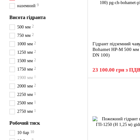
9
наземний
Висота гідранта
2
500 мм
2
750 мм
2
Гідрант підземний чав
1000 мм
Bohamet HP-M 500 мм 
2
1250 мм
DN 100)
2
1500 мм
2
1750 мм
23 100.00 грн з ПД
0
1900 мм
2
2000 мм
1
2250 мм
1
2500 мм
1
2750 мм
Робочий тиск
10
10 бар