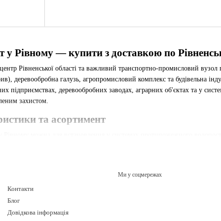
т у Рівному — купити з доставкою по Рівненськ
центр Рівненської області та важливий транспортно-промисловий вузол п
в), деревообробна галузь, агропромисловий комплекс та будівельна індус
их підприємствах, деревообробних заводах, аграрних об'єктах та у систе
леним захистом.
ристики та асортимент
у Рівному можна для встановлення у системах протипожежного водопоста
у 100 та Ду 150 висотою 500, 1000, 1500 та 2000 мм. Робочий тиск — Ру
 стійким до умов підвищеної вологості Поліського регіону.
их об'єктів
Ми у соцмережах
уються на хімічних підприємствах, деревообробних заводах та агропроми
Контакти
ь в кислотних поліських ґрунтах.
Блог
Довідкова інформація
арти