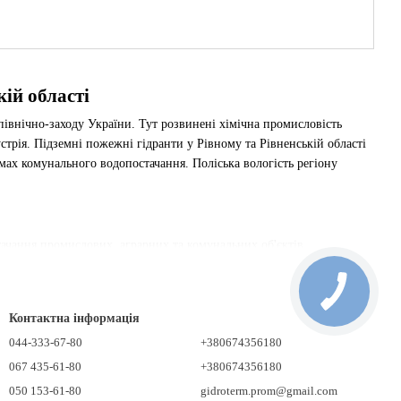
ій області
івнічно-заходу України. Тут розвинені хімічна промисловість
трія. Підземні пожежні гідранти у Рівному та Рівненській області
мах комунального водопостачання. Поліська вологість регіону
чання промислових, аграрних та комунальних об'єктів.
 10 та Ру 16. Гідранти виготовляються з ВЧ-50 чавуну з
Контактна інформація
слових комплексах регіону. Якісне антикорозійне покриття захищає
044-333-67-80
+380674356180
067 435-61-80
+380674356180
050 153-61-80
gidroterm.prom@gmail.com