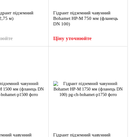
дрант підземний
Гідрант підземний чавунний
2,75 м)
Bohamet HP-M 750 мм (фланець
DN 100)
нюйте
Ціну уточнюйте
земний чавунний
Гідрант підземний чавунний