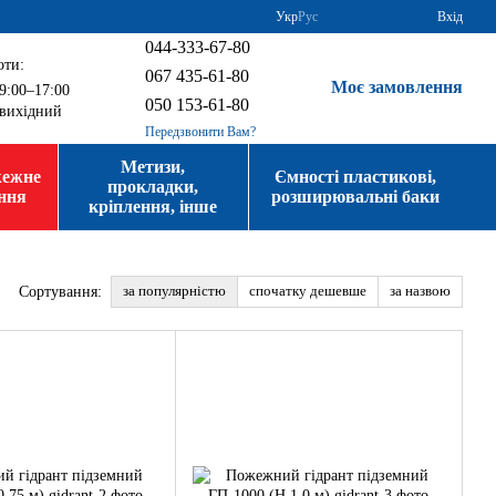
Укр
Рус
Вхід
044-333-67-80
оти:
067 435-61-80
Моє замовлення
9:00–17:00
050 153-61-80
вихідний
Передзвонити Вам?
Метизи,
жежне
Ємності пластикові,
прокладки,
ння
розширювальні баки
кріплення, інше
за популярністю
спочатку дешевше
за назвою
Сортування: