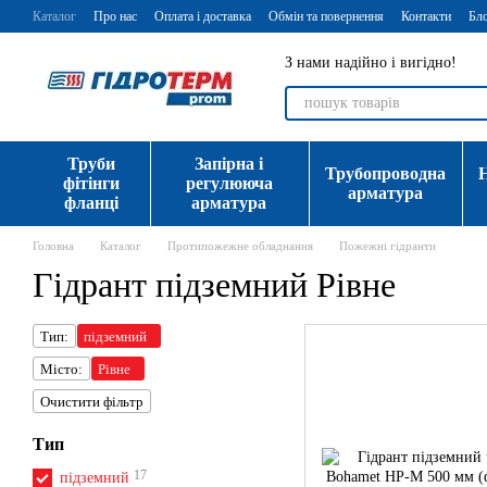
Перейти до основного контенту
Каталог
Про нас
Оплата і доставка
Обмін та повернення
Контакти
Бл
З нами надійно і вигідно!
Труби
Запірна і
Трубопроводна
фітінги
регулююча
арматура
фланці
арматура
Головна
Каталог
Протипожежне обладнання
Пожежні гідранти
Гідрант підземний Рівне
Тип:
підземний
Місто:
Рівне
Очистити фільтр
Тип
17
підземний