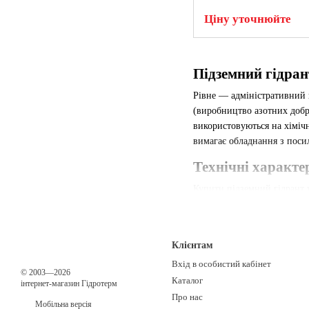
Ціну уточнюйте
Підземний гідран
Рівне — адміністративний 
(виробництво азотних добри
використовуються на хімічн
вимагає обладнання з поси
Технічні характе
Купити підземний гідрант 
Пропонуємо моделі Ду 80, Д
антикорозійним покриттям,
Переваги для рівненськ
Клієнтам
Гідранти успішно експлуат
Вхід в особистий кабінет
© 2003—2026
метал від руйнування навіт
Каталог
інтернет-магазин Гідротерм
Про нас
Сертифікація та станд
Мобільна версія