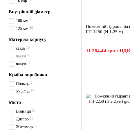
7
16 бар
Внутрішній діаметр
7
100 мм
Пожежний гідрант під
10
125 мм
ГП-1250 (H 1,25 м)
Матеріал корпусу
10
сталь
11 264.44 грн з ПДВ
0
чавун
7
чавун
Країна виробника
7
Польща
10
Україна
Місто
17
Вінниця
17
Дніпро
17
Житомир