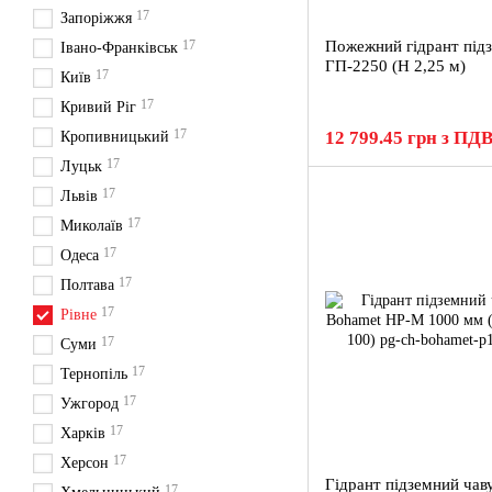
17
Запоріжжя
17
Пожежний гідрант під
Івано-Франківськ
ГП-2250 (H 2,25 м)
17
Київ
17
Кривий Ріг
17
12 799.45 грн з ПД
Кропивницький
17
Луцьк
17
Львів
17
Миколаїв
17
Одеса
17
Полтава
17
Рівне
17
Суми
17
Тернопіль
17
Ужгород
17
Харків
17
Херсон
Гідрант підземний чав
17