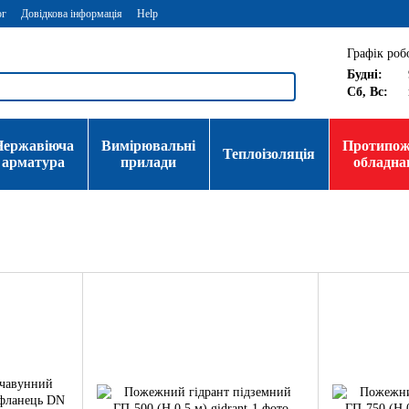
ог
Довідкова інформація
Help
Графік роб
Будні:
Сб, Вс:
Нержавіюча
Вимірювальні
Протипо
Теплоізоляція
арматура
прилади
обладна