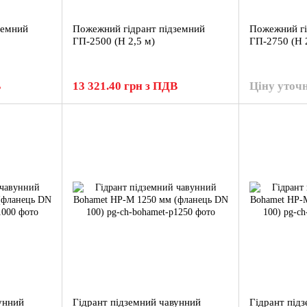
земний
Пожежний гідрант підземний
Пожежний гі
ГП-2500 (H 2,5 м)
ГП-2750 (H 
В
13 321.40 грн з ПДВ
Ціну уточ
унний
Гідрант підземний чавунний
Гідрант під