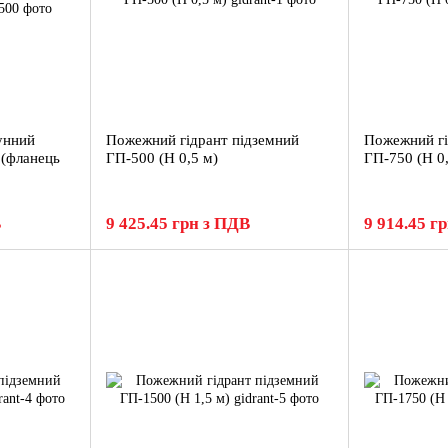
унний
Пожежний гідрант підземний
Пожежний гі
(фланець
ГП-500 (H 0,5 м)
ГП-750 (H 0
В
9 425.45 грн з ПДВ
9 914.45 г