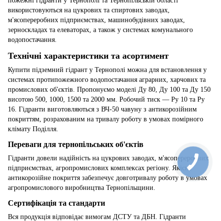
пожежні гідранти у Тернополі та Тернопільській області
використовуються на цукрових та спиртових заводах,
м'ясопереробних підприємствах, машинобудівних заводах,
зерноскладах та елеваторах, а також у системах комунального
водопостачання.
Технічні характеристики та асортимент
Купити підземний гідрант у Тернополі можна для встановлення у
системах протипожежного водопостачання аграрних, харчових та
промислових об'єктів. Пропонуємо моделі Ду 80, Ду 100 та Ду 150
висотою 500, 1000, 1500 та 2000 мм. Робочий тиск — Ру 10 та Ру
16. Гідранти виготовляються з ВЧ-50 чавуну з антикорозійним
покриттям, розрахованим на тривалу роботу в умовах помірного
клімату Поділля.
Переваги для тернопільських об'єктів
Гідранти довели надійність на цукрових заводах, м'ясопереробних
підприємствах, агропромислових комплексах регіону. Якісне
антикорозійне покриття забезпечує довготривалу роботу в умовах
агропромислового виробництва Тернопільщини.
Сертифікація та стандарти
Вся продукція відповідає вимогам ДСТУ та ДБН. Гідранти