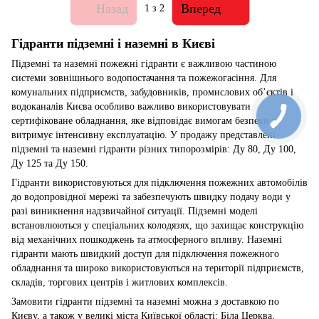
Назад
Вперед
1
з 2
Гідранти підземні і наземні в Києві
Підземні та наземні пожежні гідранти є важливою частиною
системи зовнішнього водопостачання та пожежогасіння. Для
комунальних підприємств, забудовників, промислових об’єктів і
водоканалів Києва особливо важливо використовувати
сертифіковане обладнання, яке відповідає вимогам безпеки та
витримує інтенсивну експлуатацію. У продажу представлені
підземні та наземні гідранти різних типорозмірів: Ду 80, Ду 100,
Ду 125 та Ду 150.
Гідранти використовуються для підключення пожежних автомобілів
до водопровідної мережі та забезпечують швидку подачу води у
разі виникнення надзвичайної ситуації. Підземні моделі
встановлюються у спеціальних колодязях, що захищає конструкцію
від механічних пошкоджень та атмосферного впливу. Наземні
гідранти мають швидкий доступ для підключення пожежного
обладнання та широко використовуються на території підприємств,
складів, торгових центрів і житлових комплексів.
Замовити гідранти підземні та наземні можна з доставкою по
Києву, а також у великі міста Київської області: Біла Церква,