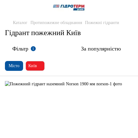
Каталог
Протипожежне обладнання
Пожежні гідранти
Гідрант пожежний Київ
Фільтр
За популярністю
1
Місто
Київ