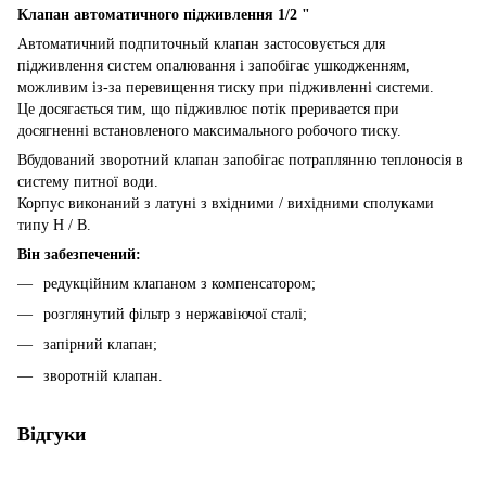
Клапан автоматичного підживлення 1/2 "
Автоматичний подпиточный клапан застосовується для
підживлення систем опалювання і запобігає ушкодженням,
можливим із-за перевищення тиску при підживленні системи.
Це досягається тим, що підживлює потік преривaется при
досягненні встановленого максимального робочого тиску.
Вбудований зворотний клапан запобігає потраплянню теплоносія в
систему питної води.
Корпус виконаний з латуні з вхідними / вихідними сполуками
типу Н / В.
Він забезпечений:
редукційним клапаном з компенсатором;
розглянутий фільтр з нержавіючої сталі;
запірний клапан;
зворотній клапан.
Відгуки