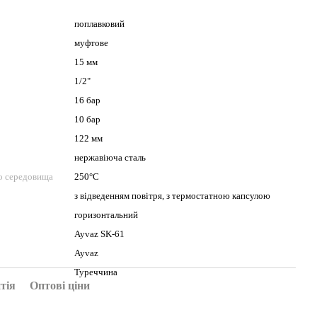
поплавковий
муфтове
15 мм
1/2"
16 бар
10 бар
122 мм
нержавіюча сталь
о середовища
250°С
з відведенням повітря, з термостатною капсулою
горизонтальний
Ayvaz SK-61
Ayvaz
Туреччина
тія
Оптові ціни