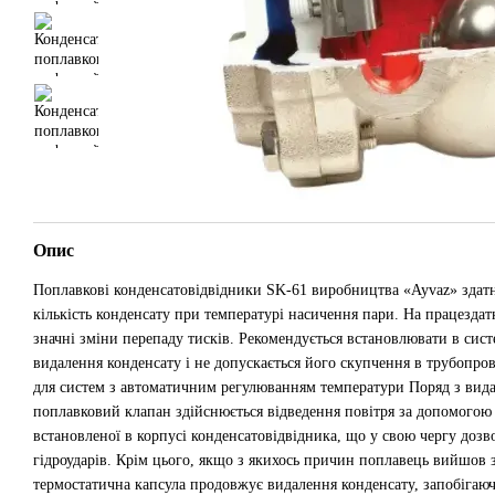
Опис
Поплавкові конденсатовідвідники SK-61 виробництва «Ayvaz» здатн
кількість конденсату при температурі насичення пари. На працездат
значні зміни перепаду тисків. Рекомендується встановлювати в сист
видалення конденсату і не допускається його скупчення в трубопрові
для систем з автоматичним регулюванням температури Поряд з вида
поплавковий клапан здійснюється відведення повітря за допомогою 
встановленої в корпусі конденсатовідвідника, що у свою чергу доз
гідроударів. Крім цього, якщо з якихось причин поплавець вийшов з
термостатична капсула продовжує видалення конденсату, запобігаю