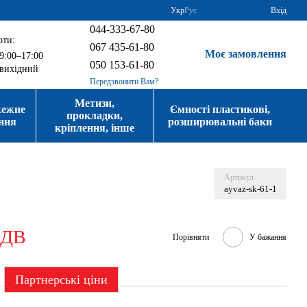
Укр
Рус
Вхід
044-333-67-80
оти:
067 435-61-80
Моє замовлення
9:00–17:00
050 153-61-80
вихідний
Передзвонити Вам?
Метизи,
жежне
Ємності пластикові,
прокладки,
ння
розширювальні баки
кріплення, інше
Артикул
ayvaz-sk-61-1
ПДВ
Порівняти
У бажання
Партнерські ціни