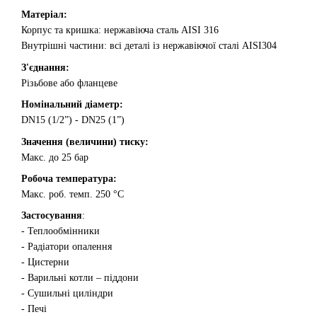
Матеріал:
Корпус та кришка: нержавіюча сталь AISI 316
Внутрішні частини: всі деталі із нержавіючої сталі AISI304
З'єднання:
Різьбове або фланцеве
Номінальний діаметр:
DN15 (1/2”) - DN25 (1”)
Значення (величини) тиску:
Макс. до 25 бар
Робоча температура:
Макс. роб. темп. 250 °C
Застосування
:
- Теплообмінники
- Радіатори опалення
- Цистерни
- Варильні котли – піддони
- Сушильні циліндри
- Печі