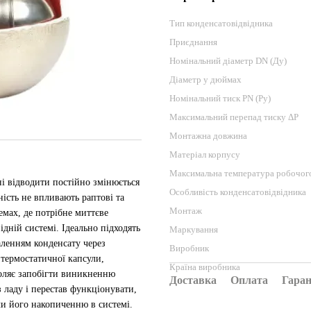
Тип конденсатовідвідника
Приєднання
Номінальний діаметр DN (Ду)
Діаметр у дюймах
Номінальний тиск PN (Ру)
Максимальний перепад тиску ΔP
Монтажна довжина
Матеріал корпусу
Максимальна температура робочог
і відводити постійно змінюється
Особливість конденсатовідвідника
ність не впливають раптові та
Монтаж
емах, де потрібне миттєве
дній системі. Ідеально підходять
Маркування
ленням конденсату через
Виробник
термостатичної капсули,
Країна виробника
воляє запобігти виникненню
Доставка
Оплата
Гаран
 ладу і перестав функціонувати,
чи його накопиченню в системі.