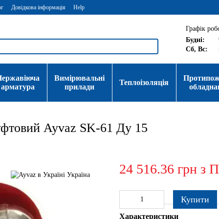
ог
Довідкова інформація
Help
Графік роб
Будні:
Сб, Вс:
Нержавіюча
Вимірювальні
Протипо
Теплоізоляція
арматура
прилади
обладна
уфтовий Ayvaz SK-61 Ду 15
24 516.36 грн з 
Купити
Характеристики