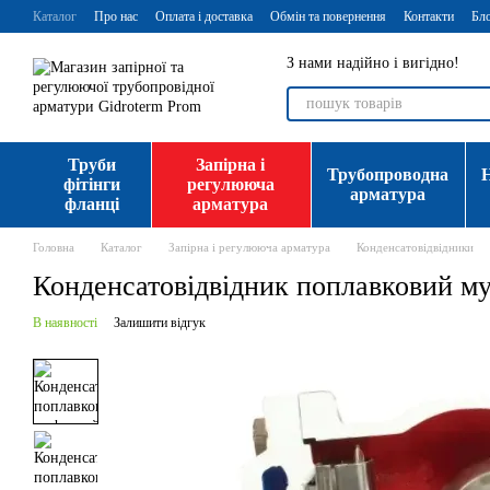
Перейти до основного контенту
Каталог
Про нас
Оплата і доставка
Обмін та повернення
Контакти
Бл
З нами надійно і вигідно!
Труби
Запірна і
Трубопроводна
фітінги
регулююча
арматура
фланці
арматура
Головна
Каталог
Запірна і регулююча арматура
Конденсатовідвідники
Конденсатовідвідник поплавковий м
В наявності
Залишити відгук