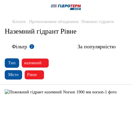
Каталог
Протипожежне обладнання
Пожежні гідранти
Наземний гідрант Рівне
Фільтр
За популярністю
2
Тип
наземний
Місто
Рівне