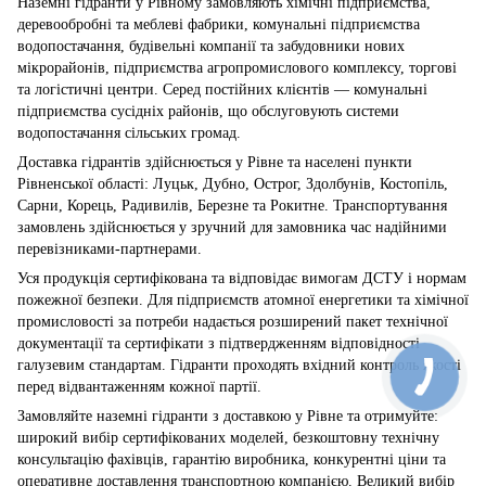
Наземні гідранти у Рівному замовляють хімічні підприємства,
деревообробні та меблеві фабрики, комунальні підприємства
водопостачання, будівельні компанії та забудовники нових
мікрорайонів, підприємства агропромислового комплексу, торгові
та логістичні центри. Серед постійних клієнтів — комунальні
підприємства сусідніх районів, що обслуговують системи
водопостачання сільських громад.
Доставка гідрантів здійснюється у Рівне та населені пункти
Рівненської області: Луцьк, Дубно, Острог, Здолбунів, Костопіль,
Сарни, Корець, Радивилів, Березне та Рокитне. Транспортування
замовлень здійснюється у зручний для замовника час надійними
перевізниками-партнерами.
Уся продукція сертифікована та відповідає вимогам ДСТУ і нормам
пожежної безпеки. Для підприємств атомної енергетики та хімічної
промисловості за потреби надається розширений пакет технічної
документації та сертифікати з підтвердженням відповідності
галузевим стандартам. Гідранти проходять вхідний контроль якості
перед відвантаженням кожної партії.
Замовляйте наземні гідранти з доставкою у Рівне та отримуйте:
широкий вибір сертифікованих моделей, безкоштовну технічну
консультацію фахівців, гарантію виробника, конкурентні ціни та
оперативне доставлення транспортною компанією. Великий вибір