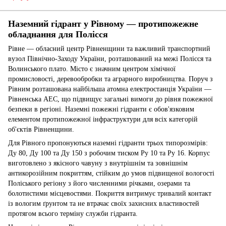
Наземний гідрант у Рівному — протипожежне
обладнання для Полісся
Рівне — обласний центр Рівненщини та важливий транспортний
вузол Північно-Заходу України, розташований на межі Полісся та
Волинського плато. Місто є значним центром хімічної
промисловості, деревообробки та аграрного виробництва. Поруч з
Рівним розташована найбільша атомна електростанція України —
Рівненська АЕС, що підвищує загальні вимоги до рівня пожежної
безпеки в регіоні. Наземні пожежні гідранти є обов'язковим
елементом протипожежної інфраструктури для всіх категорій
об'єктів Рівненщини.
Для Рівного пропонуються наземні гідранти трьох типорозмірів:
Ду 80, Ду 100 та Ду 150 з робочим тиском Ру 10 та Ру 16. Корпус
виготовлено з якісного чавуну з внутрішнім та зовнішнім
антикорозійним покриттям, стійким до умов підвищеної вологості
Поліського регіону з його численними річками, озерами та
болотистими місцевостями. Покриття витримує тривалий контакт
із вологим ґрунтом та не втрачає своїх захисних властивостей
протягом всього терміну служби гідранта.