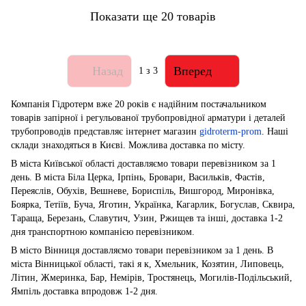
Показати ще 20 товарів
Назад
Вперед
1
з 3
Компанія Гідротерм вже 20 років є надійним постачальником
товарів запірної і регульованої трубопровідної арматури і деталей
трубопроводів представляє інтернет магазин
gidroterm-prom
. Наші
склади знаходяться в Києві. Можлива доставка по місту.
В міста Київської області доставляємо товари перевізником за 1
день. В міста Біла Церка, Ірпінь, Бровари, Васильків, Фастів,
Переяслів, Обухів, Вешневе, Бориспіль, Вишгород, Миронівка,
Боярка, Тетіїв, Буча, Яготин, Українка, Кагарлик, Богуслав, Сквира,
Тараща, Березань, Славутич, Узин, Ржищев та інші, доставка 1-2
дня транспортною компанією перевізником.
В місто Вінниця доставляємо товари перевізником за 1 день. В
міста Вінницької області, такі я к, Хмельник, Козятин, Липовець,
Літин, Жмеринка, Бар, Немірів, Тростянець, Могилів-Подільський,
Ямпіль доставка впродовж 1-2 дня.