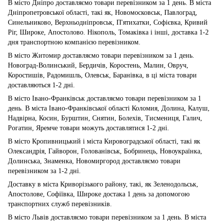
В місто Дніпро доставляємо товари перевізником за 1 день. В міста
Дніпропетровської області, такі як, Новомосковськ, Павлоград,
Синельниково, Верхньодніпровськ, П'ятихатки, Софієвка, Кривий
Ріг, Широке, Апостолово. Нікополь, Томаківка і інші, доставка 1-2
дня транспортною компанією перевізником.
В місто Житомир доставляємо товари перевізником за 1 день.
Новоград-Волинський, Бердичів, Коростень, Малин, Овруч,
Коростишів, Радомишль, Олевськ, Баранівка, в ці міста товари
доставляються 1-2 дні.
В місто Івано-Франківськ доставляємо товари перевізником за 1
день. В міста Івано-Франківської області Коломия, Долина, Калуш,
Надвірна, Косин, Бурштин, Снятин, Болехів, Тисмениця, Галич,
Рогатин, Яремче товари можуть доставлятися 1-2 дні.
В місто Кропивницький і міста Кировоградської області, такі як
Олександрія, Гайворон, Голованівськ, Бобринець, Новоукраїнка,
Долинська, Знаменка, Новомиргород доставляємо товари
перевізником за 1-2 дні.
Доставку в міста Криворізького району, такі, як Зеленодольськ,
Апостолове, Софіївка, Широке достака 1 день за допомогою
транспортних служб перевізників.
В місто Львів доставляємо товари перевізником за 1 день. В міста