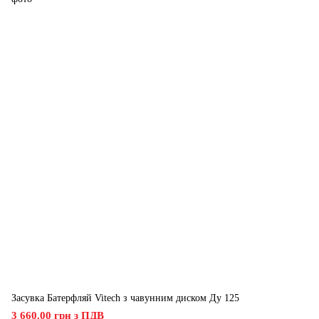
Засувка Батерфляй Vitech з чавунним диском Ду 125
3 660.00 грн з ПДВ