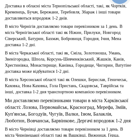
Доставка в обласні міста Тернопільської області, такі, як Чортків,
Кременець, Бучач, Бережани, Теребовля, Збараж і інші товари
доставляються впродовж 1-2 днів.
В місто Чернігів доставляємо товари перевізником за 1 день. В
міста Чернігівської області такі як Ніжин, Прилуки, Новгород
Сіверський, Батурин, Бахмач, Бобровиця, Городня, Ічня, Мена
доставка 1-2 дні.
В міста Черкаської області, такі як, Сміла, Золотоноша, Умань,
Звенігородка, Шпола, Корсунь-Шевченківський, Жашків, Канів,
Хрестинівка, Монастирище, Канівка, Городище, Чигирин, Ватутіне
доставка може відбуватися 1-2 дні.
В міста Херсонської області такі як Олешки, Берислав, Геничеськ,
Каховка, Нова Каховка, Гола Пристань, Скадовськ, Таврійськ та
інші, доставка 1-2 дня транспортною компанією перевізником.
Ми доставляємо перевізниками товари в міста Харківської
області: Лозова, Первомайськ, Красноград, Мерефа, Зміїв,
Куп'янськ, Богодуїв, Чугуїв, Валки, Ізюм, Балаклія,
Люботин, Вовчанськ, Барвінкове, Дергачі впродовж 1-2 дня
В місто Чернівці доставляємо товари перевізником за 1 день. В
міста Чернівецької області такі як Вашківці, Вижниця, Герца,