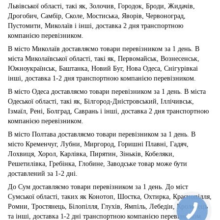
Львівської області, такі як, Золочив, Городок, Броди, Жидачів,
Дрогобич, Самбір, Сколе, Мостиська, Яворів, Червоноград,
Пустомити, Миколаїв і інші, доставка 2 дня транспортною
компанією перевізником.
В місто Миколаїв доставляємо товари перевізником за 1 день. В
міста Миколаївської області, такі як, Первомайськ, Вознесенськ,
Южноукраїнськ, Баштанка, Новий Буг, Нова Одеса, Снігурівкаі
інші, доставка 1-2 дня транспортною компанією перевізником.
В місто Одеса доставляємо товари перевізником за 1 день. В міста
Одеської області, такі як, Білгород-Дністровський, Іллічивськ,
Ізмаїл, Рені, Болград, Саврань і інші, доставка 2 дня транспортною
компанією перевізником.
В місто Полтава доставляємо товари перевізником за 1 день. В
місто Кременчуг, Лубни, Миргород, Горишні Плавні, Гадяч,
Лохвиця, Хорол, Карлівка, Пирятин, Зіньків, Кобеляки,
Решетилівка, Гребінка, Глобине, Заводське товар може бути
доставлений за 1-2 дні.
До Сум доставляємо товари перевізником за 1 день. До міст
Сумської області, таких як Конотоп, Шостка, Охтирка, Краснопілля,
Ромни, Тростянець, Білопілля, Глухів, Ямпіль, Лебедін, Кролевець
та інші, доставка 1-2 дні транспортною компанією перевізником.