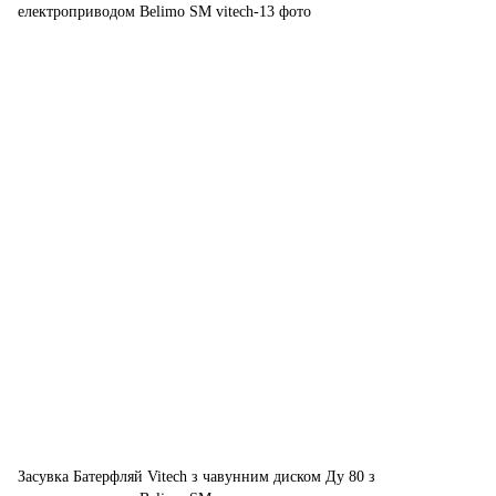
Засувка Батерфляй Vitech з чавунним диском Ду 80 з