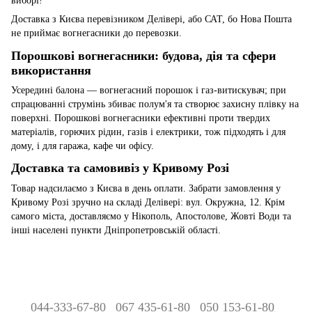
виборі!
Доставка з Києва перевізником Делівері, або САТ, бо Нова Пошта
не приймає вогнегасники до перевозки.
Порошкові вогнегасники: будова, дія та сфери
використання
Усередині балона — вогнегасний порошок і газ-витискувач; при
спрацюванні струмінь збиває полум'я та створює захисну плівку на
поверхні. Порошкові вогнегасники ефективні проти твердих
матеріалів, горючих рідин, газів і електрики, тож підходять і для
дому, і для гаража, кафе чи офісу.
Доставка та самовивіз у Кривому Розі
Товар надсилаємо з Києва в день оплати. Забрати замовлення у
Кривому Розі зручно на складі Делівері: вул. Окружна, 12. Крім
самого міста, доставляємо у Нікополь, Апостолове, Жовті Води та
інші населені пункти Дніпропетровській області.
044-333-67-80
067 435-61-80
050 153-61-80