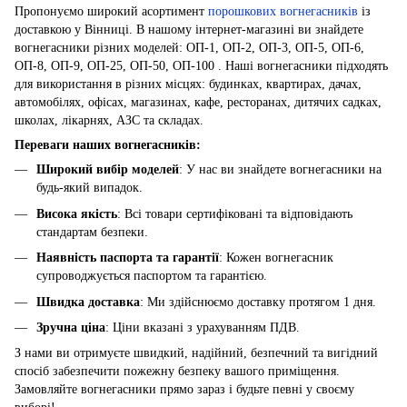
Пропонуємо широкий асортимент
порошкових вогнегасників
із
доставкою у Вінниці. В нашому інтернет-магазині ви знайдете
вогнегасники різних моделей: ОП-1, ОП-2, ОП-3, ОП-5, ОП-6,
ОП-8, ОП-9, ОП-25, ОП-50, ОП-100 . Наші вогнегасники підходять
для використання в різних місцях: будинках, квартирах, дачах,
автомобілях, офісах, магазинах, кафе, ресторанах, дитячих садках,
школах, лікарнях, АЗС та складах.
Переваги наших вогнегасників:
Широкий вибір моделей
: У нас ви знайдете вогнегасники на
будь-який випадок.
Висока якість
: Всі товари сертифіковані та відповідають
стандартам безпеки.
Наявність паспорта та гарантії
: Кожен вогнегасник
супроводжується паспортом та гарантією.
Швидка доставка
: Ми здійснюємо доставку протягом 1 дня.
Зручна ціна
: Ціни вказані з урахуванням ПДВ.
З нами ви отримуєте швидкий, надійний, безпечний та вигідний
спосіб забезпечити пожежну безпеку вашого приміщення.
Замовляйте вогнегасники прямо зараз і будьте певні у своєму