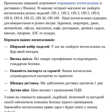
Пропонуємо широкий асортимент
порошкових вогнегасників
із
доставкою у Вінниці. В нашому інтернет-магазині ви знайдете
вогнегасники різних моделей: ОП-1, ОП-2, ОП-3, ОП-5, ОП-6,
ОП-8, ОП-9, ОП-25, ОП-50, ОП-100 . Наші вогнегасники підходять
для використання в різних місцях: будинках, квартирах, дачах,
автомобілях, офісах, магазинах, кафе, ресторанах, дитячих садках,
школах, лікарнях, АЗС та складах.
Переваги наших вогнегасників:
Широкий вибір моделей
: У нас ви знайдете вогнегасники на
будь-який випадок.
Висока якість
: Всі товари сертифіковані та відповідають
стандартам безпеки.
Наявність паспорта та гарантії
: Кожен вогнегасник
супроводжується паспортом та гарантією.
Швидка доставка
: Ми здійснюємо доставку протягом 1 дня.
Зручна ціна
: Ціни вказані з урахуванням ПДВ.
З нами ви отримуєте швидкий, надійний, безпечний та вигідний
спосіб забезпечити пожежну безпеку вашого приміщення.
Замовляйте вогнегасники прямо зараз і будьте певні у своєму