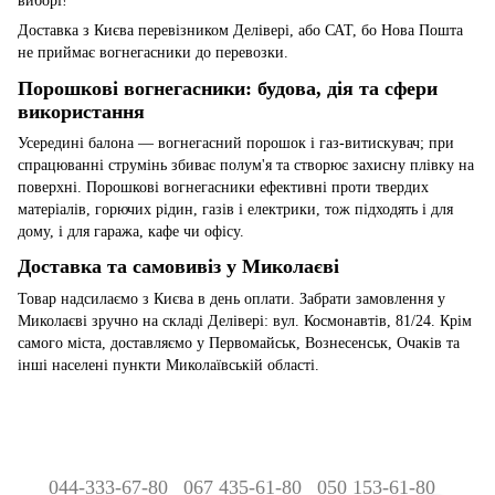
виборі!
Доставка з Києва перевізником Делівері, або САТ, бо Нова Пошта
не приймає вогнегасники до перевозки.
Порошкові вогнегасники: будова, дія та сфери
використання
Усередині балона — вогнегасний порошок і газ-витискувач; при
спрацюванні струмінь збиває полум'я та створює захисну плівку на
поверхні. Порошкові вогнегасники ефективні проти твердих
матеріалів, горючих рідин, газів і електрики, тож підходять і для
дому, і для гаража, кафе чи офісу.
Доставка та самовивіз у Миколаєві
Товар надсилаємо з Києва в день оплати. Забрати замовлення у
Миколаєві зручно на складі Делівері: вул. Космонавтів, 81/24. Крім
самого міста, доставляємо у Первомайськ, Вознесенськ, Очаків та
інші населені пункти Миколаївській області.
044-333-67-80
067 435-61-80
050 153-61-80