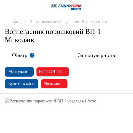
Каталог
Протипожежне обладнання
Вогнегасники
Вогнегасник порошковий ВП-1
Миколаїв
Фільтр
За популярністю
2
Маркування
ВП-1 (ОП-1)
Купити в місті
Миколаїв