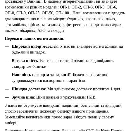
доставкою у Вінниці. В нашому інтернет-магазині ви знайдете
вогнегасники різних моделей: ОП-1, ОП-2, ОП-3, ОП-5, ОП-6,
ОП-8, ОП-9, ОП-25, ОП-50, ОП-100 . Наші вогнегасники підходять
для використання в різних місцях: будинках, квартирах, дачах,
автомобілях, офісах, магазинах, кафе, ресторанах, дитячих садках,
школах, лікарнях, АЗС та складах.
Переваги наших вогнегасників:
Широкий вибір моделей
: У нас ви знайдете вогнегасники на
будь-який випадок.
Висока якість
: Всі товари сертифіковані та відповідають
стандартам безпеки.
Наявність паспорта та гарантії
: Кожен вогнегасник
супроводжується паспортом та гарантією.
Швидка доставка
: Ми здійснюємо доставку протягом 1 дня.
Зручна ціна
: Ціни вказані з урахуванням ПДВ.
З нами ви отримуєте швидкий, надійний, безпечний та вигідний
спосіб забезпечити пожежну безпеку вашого приміщення.
Замовляйте вогнегасники прямо зараз і будьте певні у своєму
виборі!
Доставка з Києва перевізником Делівері, або САТ, бо Нова Пошта