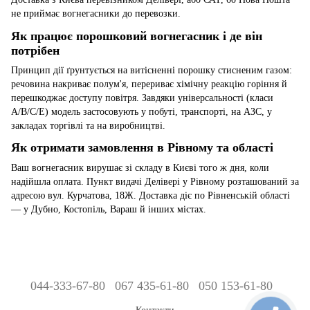
не приймає вогнегасники до перевозки.
Як працює порошковий вогнегасник і де він
потрібен
Принцип дії ґрунтується на витісненні порошку стисненим газом:
речовина накриває полум'я, перериває хімічну реакцію горіння й
перешкоджає доступу повітря. Завдяки універсальності (класи
A/B/C/E) модель застосовують у побуті, транспорті, на АЗС, у
закладах торгівлі та на виробництві.
Як отримати замовлення в Рівному та області
Ваш вогнегасник вирушає зі складу в Києві того ж дня, коли
надійшла оплата. Пункт видачі Делівері у Рівному розташований за
адресою вул. Курчатова, 18Ж. Доставка діє по Рівненській області
— у Дубно, Костопіль, Вараш й інших містах.
044-333-67-80
067 435-61-80
050 153-61-80