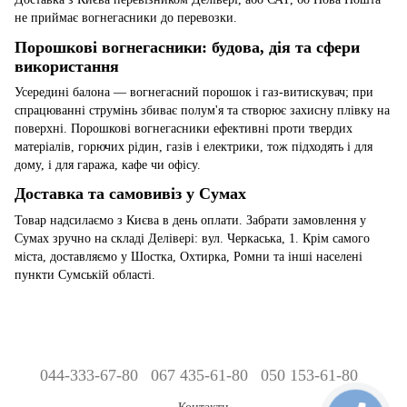
не приймає вогнегасники до перевозки.
Порошкові вогнегасники: будова, дія та сфери
використання
Усередині балона — вогнегасний порошок і газ-витискувач; при
спрацюванні струмінь збиває полум'я та створює захисну плівку на
поверхні. Порошкові вогнегасники ефективні проти твердих
матеріалів, горючих рідин, газів і електрики, тож підходять і для
дому, і для гаража, кафе чи офісу.
Доставка та самовивіз у Сумах
Товар надсилаємо з Києва в день оплати. Забрати замовлення у
Сумах зручно на складі Делівері: вул. Черкаська, 1. Крім самого
міста, доставляємо у Шостка, Охтирка, Ромни та інші населені
пункти Сумській області.
044-333-67-80
067 435-61-80
050 153-61-80