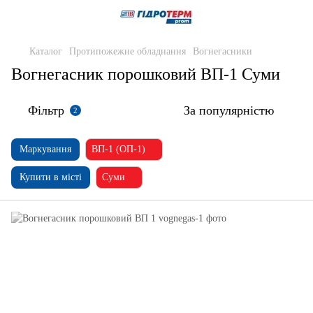
Каталог
Протипожежне обладнання
Вогнегасники
Вогнегасник порошковий ВП-1 Суми
Фільтр
За популярністю
2
Маркування
ВП-1 (ОП-1)
Купити в місті
Суми