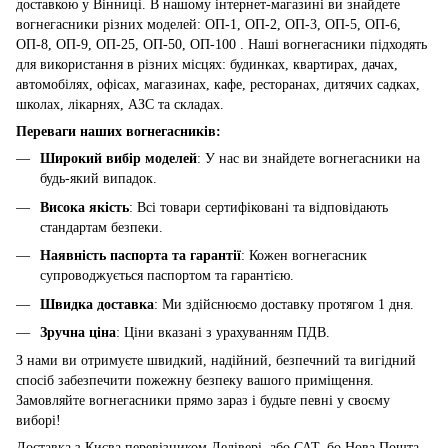
доставкою у Вінниці. В нашому інтернет-магазині ви знайдете
вогнегасники різних моделей: ОП-1, ОП-2, ОП-3, ОП-5, ОП-6,
ОП-8, ОП-9, ОП-25, ОП-50, ОП-100 . Наші вогнегасники підходять
для використання в різних місцях: будинках, квартирах, дачах,
автомобілях, офісах, магазинах, кафе, ресторанах, дитячих садках,
школах, лікарнях, АЗС та складах.
Переваги наших вогнегасників:
Широкий вибір моделей
: У нас ви знайдете вогнегасники на
будь-який випадок.
Висока якість
: Всі товари сертифіковані та відповідають
стандартам безпеки.
Наявність паспорта та гарантії
: Кожен вогнегасник
супроводжується паспортом та гарантією.
Швидка доставка
: Ми здійснюємо доставку протягом 1 дня.
Зручна ціна
: Ціни вказані з урахуванням ПДВ.
З нами ви отримуєте швидкий, надійний, безпечний та вигідний
спосіб забезпечити пожежну безпеку вашого приміщення.
Замовляйте вогнегасники прямо зараз і будьте певні у своєму
виборі!
Доставка з Києва перевізником Делівері, або САТ, бо Нова Пошта