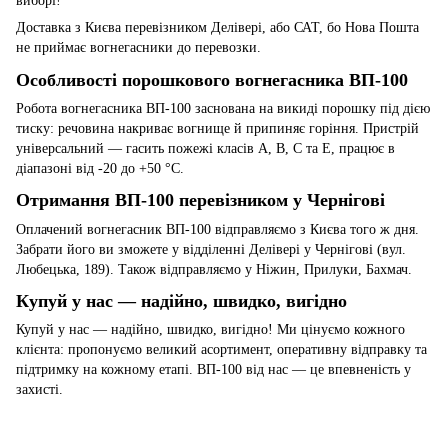
виборі!
Доставка з Києва перевізником Делівері, або САТ, бо Нова Пошта
не приймає вогнегасники до перевозки.
Особливості порошкового вогнегасника ВП-100
Робота вогнегасника ВП-100 заснована на викиді порошку під дією
тиску: речовина накриває вогнище й припиняє горіння. Пристрій
універсальний — гасить пожежі класів A, B, C та E, працює в
діапазоні від -20 до +50 °C.
Отримання ВП-100 перевізником у Чернігові
Оплачений вогнегасник ВП-100 відправляємо з Києва того ж дня.
Забрати його ви зможете у відділенні Делівері у Чернігові (вул.
Любецька, 189). Також відправляємо у Ніжин, Прилуки, Бахмач.
Купуй у нас — надійно, швидко, вигідно
Купуй у нас — надійно, швидко, вигідно! Ми цінуємо кожного
клієнта: пропонуємо великий асортимент, оперативну відправку та
підтримку на кожному етапі. ВП-100 від нас — це впевненість у
захисті.