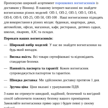
Пропонуємо широкий асортимент
порошкових вогнегасників
із
доставкою у Вінниці. В нашому інтернет-магазині ви знайдете
вогнегасники різних моделей: ОП-1, ОП-2, ОП-3, ОП-5, ОП-6,
ОП-8, ОП-9, ОП-25, ОП-50, ОП-100 . Наші вогнегасники підходять
для використання в різних місцях: будинках, квартирах, дачах,
автомобілях, офісах, магазинах, кафе, ресторанах, дитячих садках,
школах, лікарнях, АЗС та складах.
Переваги наших вогнегасників:
Широкий вибір моделей
: У нас ви знайдете вогнегасники на
будь-який випадок.
Висока якість
: Всі товари сертифіковані та відповідають
стандартам безпеки.
Наявність паспорта та гарантії
: Кожен вогнегасник
супроводжується паспортом та гарантією.
Швидка доставка
: Ми здійснюємо доставку протягом 1 дня.
Зручна ціна
: Ціни вказані з урахуванням ПДВ.
З нами ви отримуєте швидкий, надійний, безпечний та вигідний
спосіб забезпечити пожежну безпеку вашого приміщення.
Замовляйте вогнегасники прямо зараз і будьте певні у своєму