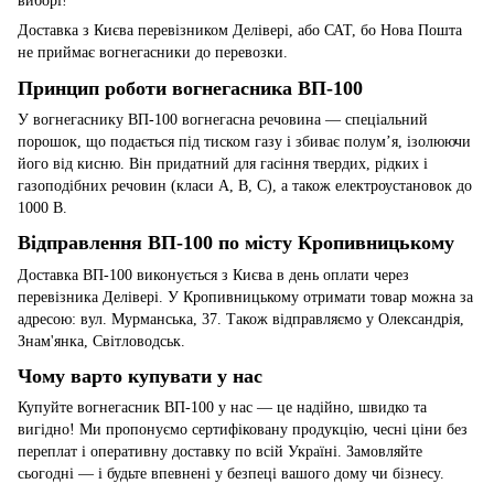
виборі!
Доставка з Києва перевізником Делівері, або САТ, бо Нова Пошта
не приймає вогнегасники до перевозки.
Принцип роботи вогнегасника ВП-100
У вогнегаснику ВП-100 вогнегасна речовина — спеціальний
порошок, що подається під тиском газу і збиває полум’я, ізолюючи
його від кисню. Він придатний для гасіння твердих, рідких і
газоподібних речовин (класи A, B, C), а також електроустановок до
1000 В.
Відправлення ВП-100 по місту Кропивницькому
Доставка ВП-100 виконується з Києва в день оплати через
перевізника Делівері. У Кропивницькому отримати товар можна за
адресою: вул. Мурманська, 37. Також відправляємо у Олександрія,
Знам'янка, Світловодськ.
Чому варто купувати у нас
Купуйте вогнегасник ВП-100 у нас — це надійно, швидко та
вигідно! Ми пропонуємо сертифіковану продукцію, чесні ціни без
переплат і оперативну доставку по всій Україні. Замовляйте
сьогодні — і будьте впевнені у безпеці вашого дому чи бізнесу.