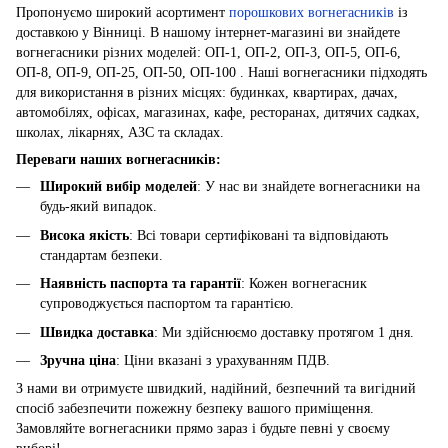
Пропонуємо широкий асортимент
порошкових вогнегасників
із
доставкою у Вінниці. В нашому інтернет-магазині ви знайдете
вогнегасники різних моделей: ОП-1, ОП-2, ОП-3, ОП-5, ОП-6,
ОП-8, ОП-9, ОП-25, ОП-50, ОП-100 . Наші вогнегасники підходять
для використання в різних місцях: будинках, квартирах, дачах,
автомобілях, офісах, магазинах, кафе, ресторанах, дитячих садках,
школах, лікарнях, АЗС та складах.
Переваги наших вогнегасників:
Широкий вибір моделей
: У нас ви знайдете вогнегасники на
будь-який випадок.
Висока якість
: Всі товари сертифіковані та відповідають
стандартам безпеки.
Наявність паспорта та гарантії
: Кожен вогнегасник
супроводжується паспортом та гарантією.
Швидка доставка
: Ми здійснюємо доставку протягом 1 дня.
Зручна ціна
: Ціни вказані з урахуванням ПДВ.
З нами ви отримуєте швидкий, надійний, безпечний та вигідний
спосіб забезпечити пожежну безпеку вашого приміщення.
Замовляйте вогнегасники прямо зараз і будьте певні у своєму