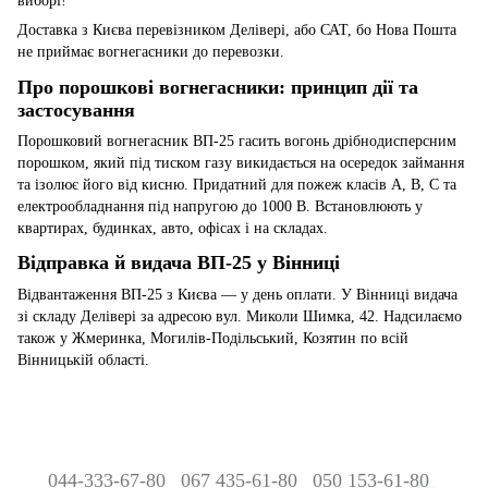
виборі!
Доставка з Києва перевізником Делівері, або САТ, бо Нова Пошта
не приймає вогнегасники до перевозки.
Про порошкові вогнегасники: принцип дії та
застосування
Порошковий вогнегасник ВП-25 гасить вогонь дрібнодисперсним
порошком, який під тиском газу викидається на осередок займання
та ізолює його від кисню. Придатний для пожеж класів A, B, C та
електрообладнання під напругою до 1000 В. Встановлюють у
квартирах, будинках, авто, офісах і на складах.
Відправка й видача ВП-25 у Вінниці
Відвантаження ВП-25 з Києва — у день оплати. У Вінниці видача
зі складу Делівері за адресою вул. Миколи Шимка, 42. Надсилаємо
також у Жмеринка, Могилів-Подільський, Козятин по всій
Вінницькій області.
044-333-67-80
067 435-61-80
050 153-61-80