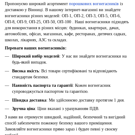
Пропонуємо широкий асортимент
порошкових вогнегасників
із
доставкою у Вінниці. В нашому інтернет-магазині ви знайдете
вогнегасники різних моделей: ОП-1, ОП-2, ОП-3, ОП-5, ОП-6,
ОП-8, ОП-9, ОП-25, ОП-50, ОП-100 . Наші вогнегасники підходять
для використання в різних місцях: будинках, квартирах, дачах,
автомобілях, офісах, магазинах, кафе, ресторанах, дитячих садках,
школах, лікарнях, АЗС та складах.
Переваги наших вогнегасників:
Широкий вибір моделей
: У нас ви знайдете вогнегасники на
будь-який випадок.
Висока якість
: Всі товари сертифіковані та відповідають
стандартам безпеки.
Наявність паспорта та гарантії
: Кожен вогнегасник
супроводжується паспортом та гарантією.
Швидка доставка
: Ми здійснюємо доставку протягом 1 дня.
Зручна ціна
: Ціни вказані з урахуванням ПДВ.
З нами ви отримуєте швидкий, надійний, безпечний та вигідний
спосіб забезпечити пожежну безпеку вашого приміщення.
Замовляйте вогнегасники прямо зараз і будьте певні у своєму